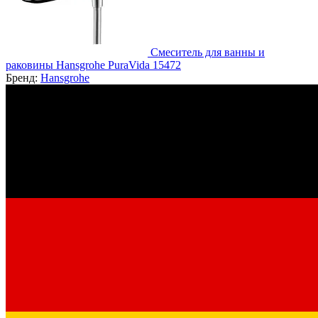
Смеситель для ванны и
раковины Hansgrohe PuraVida 15472
Бренд:
Hansgrohe