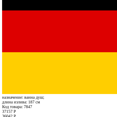
назначение:
ванна душ;
длина излива:
187 см
Код товара: 7847
37157 Р
36042 Р