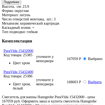
Подробнее
Высота, см:
23.9
Форма:
округлая
Материал:
латунь
Число отверстий монтажа, шт.:
3
Механизм:
керамический картридж
Каскадный излив:
+
Тип подводки:
гибкая
Комплектации
PuraVida 15432000
Код товара:
25385
уточните у
167059 Р
Выбрано
менеджера
Цвет
хром
PuraVida 15432400
Код товара:
25386
уточните у
168603 Р
Выбрать
Цвет
хром,
менеджера
белый
Смеситель для ванны Hansgrohe PuraVida 15432000 - цена
167059 руб. Оформить заказ и купить смеситель Hansgrohe