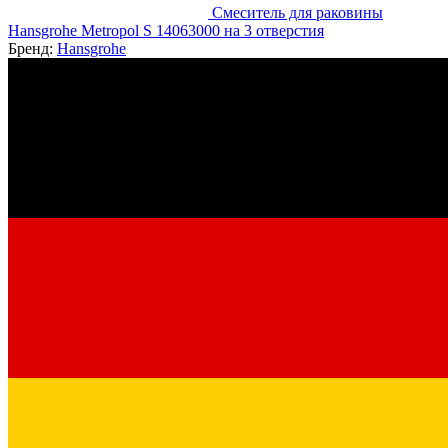
Смеситель для раковины
Hansgrohe Metropol S 14063000 на 3 отверстия
Бренд:
Hansgrohe