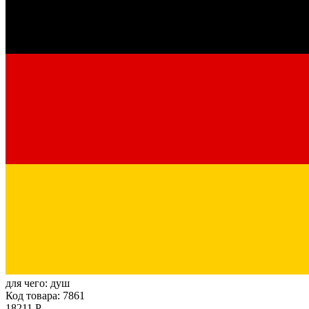
для чего:
душ
Код товара: 7861
18211 Р