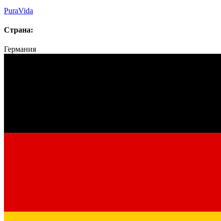
PuraVida
Страна:
Германия