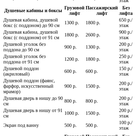
этаж
Грузовой
Пассажирский
Без
Душевые кабины и боксы
лифт
лифт
лифта
Душевая кабина, душевой
650 р./
1300 р.
1800 р.
бокс (с поддоном) до 90 см
этаж
Душевая кабина, душевой
900 р./
1800 р.
2600 р.
бокс (с поддоном) от 91 см
этаж
Душевой уголок без
200 р./
900 р.
1300 р.
поддона до 90 см
этаж
Душевой уголок без
250 р./
1200 р.
1800 р.
поддона от 91 см
этаж
Душевой поддон
150 р./
600 р.
600 р.
(акриловый)
этаж
Душевой поддон (фаянс,
200 р./
фарфор, искусственный
900 р.
1500 р.
этаж
мрамор)
Душевая дверь в нишу до 90
200 р./
800 р.
800 р.
см
этаж
Душевая дверь в нишу от 91
200 р./
1000 р.
1500 р.
см
этаж
100 р./
Экран под ванну
500 р.
500 р.
этаж