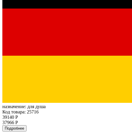
назначение:
для душа
Код товара: 25716
39140 Р
37966 Р
Подробнее