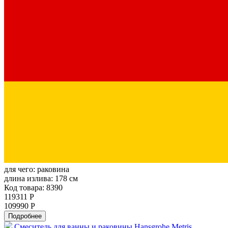
для чего:
раковина
длина излива:
178 см
Код товара: 8390
119311 Р
109990 Р
Подробнее
Смеситель для ванны и раковины Hansgrohe Metris