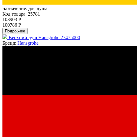
назначение:
для душа
Код товара: 25781
103903 Р
100786 Р
Подробнее
Верхний душ Hansgrohe 27475000
Бренд:
Hansgrohe