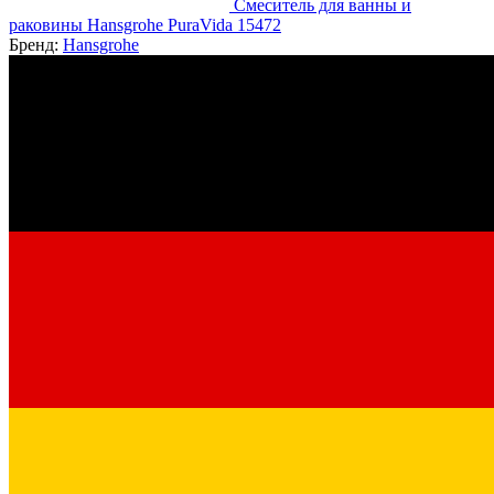
Смеситель для ванны и
раковины Hansgrohe PuraVida 15472
Бренд:
Hansgrohe