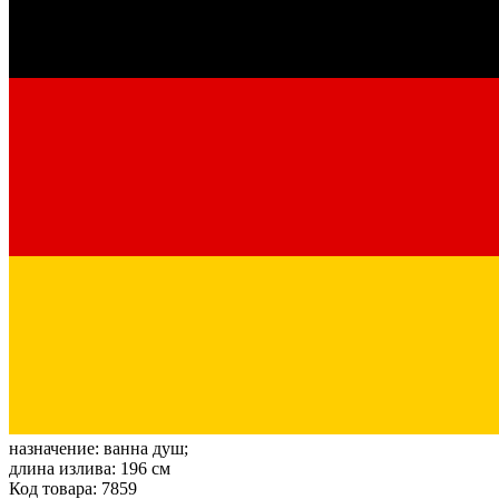
назначение:
ванна душ;
длина излива:
196 см
Код товара: 7859