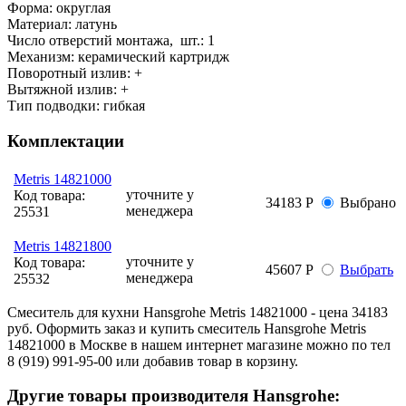
Форма:
округлая
Материал:
латунь
Число отверстий монтажа, шт.:
1
Механизм:
керамический картридж
Поворотный излив:
+
Вытяжной излив:
+
Тип подводки:
гибкая
Комплектации
Metris 14821000
уточните у
Код товара:
34183 Р
Выбрано
менеджера
25531
Metris 14821800
уточните у
Код товара:
45607 Р
Выбрать
менеджера
25532
Смеситель для кухни Hansgrohe Metris 14821000 - цена 34183
руб. Оформить заказ и купить смеситель Hansgrohe Metris
14821000 в Москве в нашем интернет магазине можно по тел
8 (919) 991-95-00 или добавив товар в корзину.
Другие товары производителя Hansgrohe: