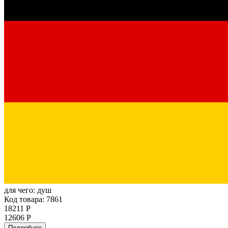
для чего:
душ
Код товара: 7861
18211 Р
12606 Р
Подробнее