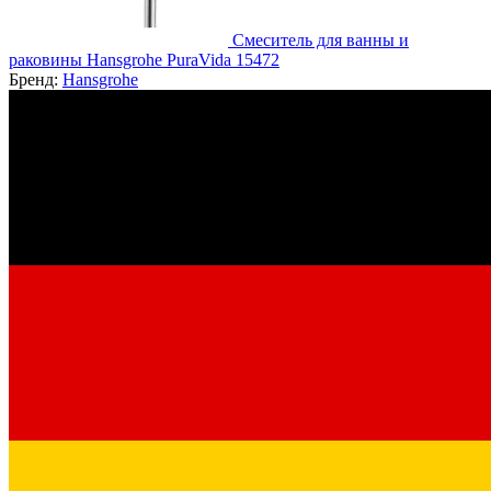
Смеситель для ванны и
раковины Hansgrohe PuraVida 15472
Бренд:
Hansgrohe