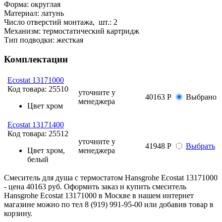
Форма:
округлая
Материал:
латунь
Число отверстий монтажа, шт.:
2
Механизм:
термостатический картридж
Тип подводки:
жесткая
Комплектации
Ecostat 13171000
Код товара:
25510
уточните у
40163 Р
Выбрано
менеджера
Цвет
хром
Ecostat 13171400
Код товара:
25512
уточните у
41948 Р
Выбрать
Цвет
хром,
менеджера
белый
Смеситель для душа с термостатом Hansgrohe Ecostat 13171000
- цена 40163 руб. Оформить заказ и купить смеситель
Hansgrohe Ecostat 13171000 в Москве в нашем интернет
магазине можно по тел 8 (919) 991-95-00 или добавив товар в
корзину.