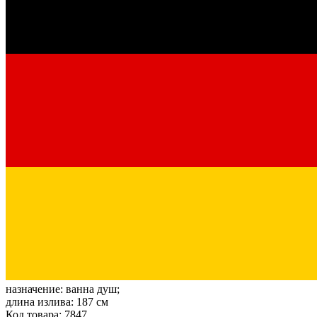
назначение:
ванна душ;
длина излива:
187 см
Код товара: 7847