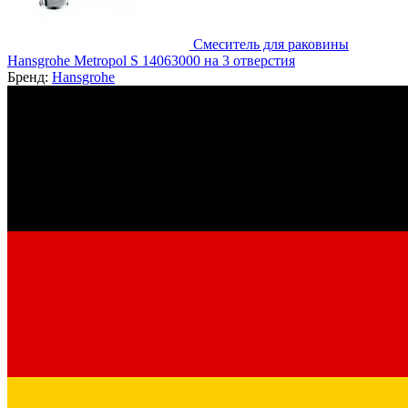
Смеситель для раковины
Hansgrohe Metropol S 14063000 на 3 отверстия
Бренд:
Hansgrohe