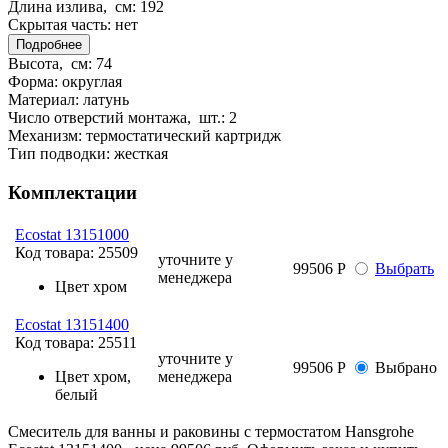
Длина излива, см:
192
Скрытая часть:
нет
Подробнее
Высота, см:
74
Форма:
округлая
Материал:
латунь
Число отверстий монтажа, шт.:
2
Механизм:
термостатический картридж
Тип подводки:
жесткая
Комплектации
Ecostat 13151000
Код товара:
25509
уточните у
99506 Р
Выбрать
менеджера
Цвет
хром
Ecostat 13151400
Код товара:
25511
уточните у
99506 Р
Выбрано
Цвет
хром,
менеджера
белый
Смеситель для ванны и раковины с термостатом Hansgrohe