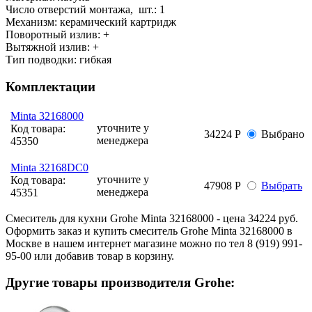
Число отверстий монтажа, шт.:
1
Механизм:
керамический картридж
Поворотный излив:
+
Вытяжной излив:
+
Тип подводки:
гибкая
Комплектации
Minta 32168000
уточните у
Код товара:
34224 Р
Выбрано
менеджера
45350
Minta 32168DC0
уточните у
Код товара:
47908 Р
Выбрать
менеджера
45351
Смеситель для кухни Grohe Minta 32168000 - цена 34224 руб.
Оформить заказ и купить смеситель Grohe Minta 32168000 в
Москве в нашем интернет магазине можно по тел 8 (919) 991-
95-00 или добавив товар в корзину.
Другие товары производителя Grohe: