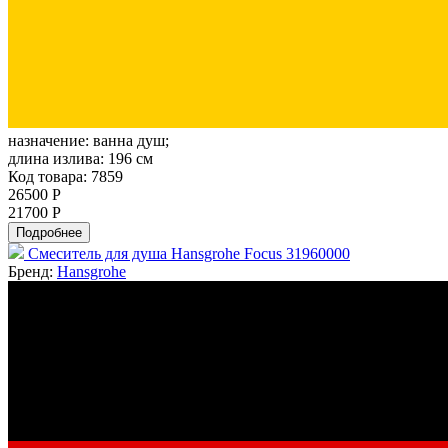
назначение:
ванна душ;
длина излива:
196 см
Код товара: 7859
26500 Р
21700 Р
Подробнее
Смеситель для душа Hansgrohe Focus 31960000
Бренд:
Hansgrohe