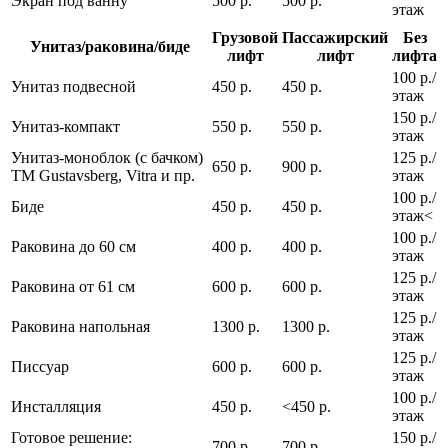
Экран под ванну
500 р.
500 р.
этаж
Грузовой
Пассажирский
Без
Унитаз/раковина/биде
лифт
лифт
лифта
100 р./
Унитаз подвесной
450 р.
450 р.
этаж
150 р./
Унитаз-компакт
550 р.
550 р.
этаж
Унитаз-моноблок (с бачком)
125 р./
650 р.
900 р.
ТМ Gustavsberg, Vitra и пр.
этаж
100 р./
Биде
450 р.
450 р.
этаж<
100 р./
Раковина до 60 см
400 р.
400 р.
этаж
125 р./
Раковина от 61 см
600 р.
600 р.
этаж
125 р./
Раковина напольная
1300 р.
1300 р.
этаж
125 р./
Писсуар
600 р.
600 р.
этаж
100 р./
Инсталляция
450 р.
<450 р.
этаж
Готовое решение:
150 р./
700 р.
700 р.