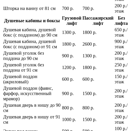
200 р./
Шторка на ванну от 81 см
700 р.
700 р.
этаж
Грузовой
Пассажирский
Без
Душевые кабины и боксы
лифт
лифт
лифта
Душевая кабина, душевой
650 р./
1300 р.
1800 р.
бокс (с поддоном) до 90 см
этаж
Душевая кабина, душевой
900 р./
1800 р.
2600 р.
бокс (с поддоном) от 91 см
этаж
Душевой уголок без
200 р./
900 р.
1300 р.
поддона до 90 см
этаж
Душевой уголок без
250 р./
1200 р.
1800 р.
поддона от 91 см
этаж
Душевой поддон
150 р./
600 р.
600 р.
(акриловый)
этаж
Душевой поддон (фаянс,
200 р./
фарфор, искусственный
900 р.
1500 р.
этаж
мрамор)
Душевая дверь в нишу до 90
200 р./
800 р.
800 р.
см
этаж
Душевая дверь в нишу от 91
200 р./
1000 р.
1500 р.
см
этаж
100 р./