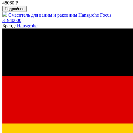
48060 Р
Подробнее
Смеситель для ванны и раковины Hansgrohe Focus
31940000
Бренд:
Hansgrohe