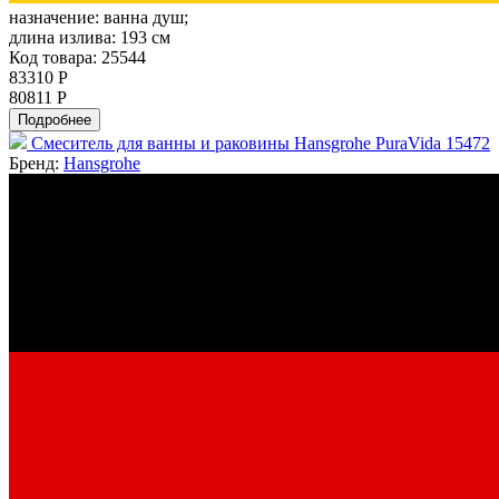
назначение:
ванна душ;
длина излива:
193 см
Код товара: 25544
83310 Р
80811 Р
Подробнее
Смеситель для ванны и раковины Hansgrohe PuraVida 15472
Бренд:
Hansgrohe