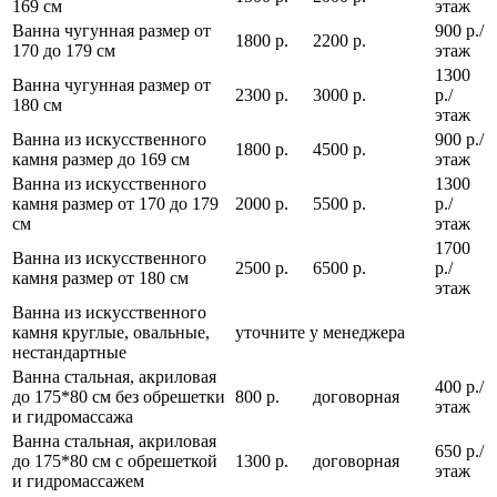
169 см
этаж
Ванна чугунная размер от
900 р./
1800 р.
2200 р.
170 до 179 см
этаж
1300
Ванна чугунная размер от
2300 р.
3000 р.
р./
180 см
этаж
Ванна из искусственного
900 р./
1800 р.
4500 р.
камня размер до 169 см
этаж
Ванна из искусственного
1300
камня размер от 170 до 179
2000 р.
5500 р.
р./
см
этаж
1700
Ванна из искусственного
2500 р.
6500 р.
р./
камня размер от 180 см
этаж
Ванна из искусственного
камня круглые, овальные,
уточните у менеджера
нестандартные
Ванна стальная, акриловая
400 р./
до 175*80 см без обрешетки
800 р.
договорная
этаж
и гидромассажа
Ванна стальная, акриловая
650 р./
до 175*80 см с обрешеткой
1300 р.
договорная
этаж
и гидромассажем