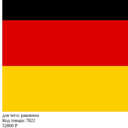
для чего:
раковина
Код товара: 7822
52800 Р