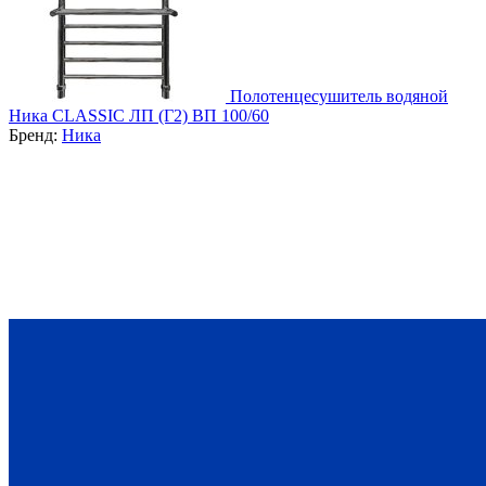
Полотенцесушитель водяной
Ника CLASSIC ЛП (Г2) ВП 100/60
Бренд:
Ника