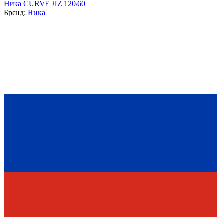
Ника CURVE ЛZ 120/60
Бренд:
Ника