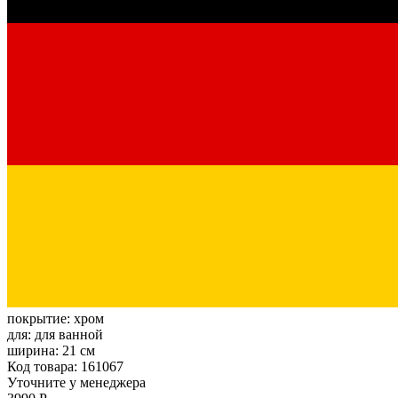
покрытие:
хром
для:
для ванной
ширина:
21 см
Код товара: 161067
Уточните у менеджера