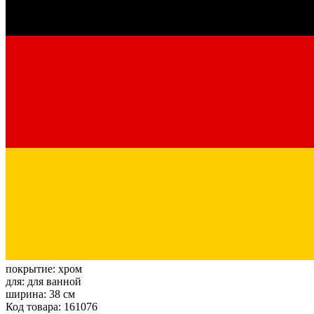
покрытие:
хром
для:
для ванной
ширина:
38 см
Код товара: 161076