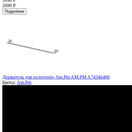
3990 Р
2690 Р
Подробнее
Держатель для полотенец Am.Pm AM.PM A74346400
Бренд:
Am.Pm