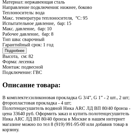
Материал:
нержавеющая сталь
Направление подключения:
нижнее, боково
Теплоноситель:
вода
Макс. температура теплоносителя, °C:
95
Испытательное давление, бар:
15
Макс. давление, бар:
10
Рабочее давление, бар:
8
Тип шва:
сварочный
Гарантийный срок:
1 год
Подробнее
Высота, см:
82
Форма:
лесенка
Монтаж:
подвесной
Подключение:
ГВС
Описание товара:
В комплекте:силиконовая прокладка G 3/4”, G 1” - 2 шт., 2 шт;
фторопластовая прокладка - 4 шт;
Полотенцесушитель водяной Ника ARC ЛД ВП 80/40 бронза -
цена 33640 руб. Оформить заказ и купить полотенцесушитель
Ника ARC ЛД ВП 80/40 бронза в Москве в нашем интернет
магазине можно по тел 8 (919) 991-95-00 или добавив товар в
корзину.