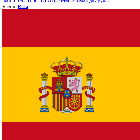
ванна Roca Haiti, 170x80, с отверстиями для ручек
Бренд:
Roca