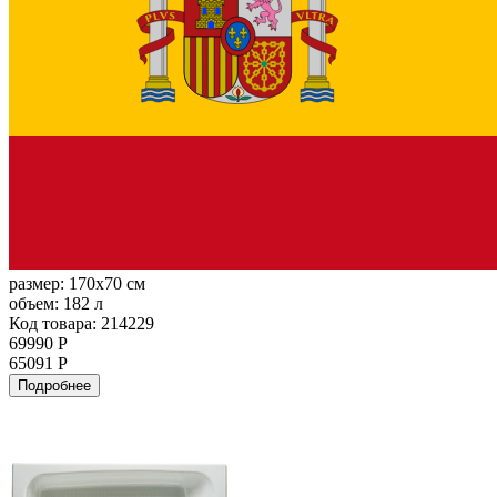
размер:
170x70 см
объем:
182 л
Код товара: 214229
69990 Р
65091 Р
Подробнее