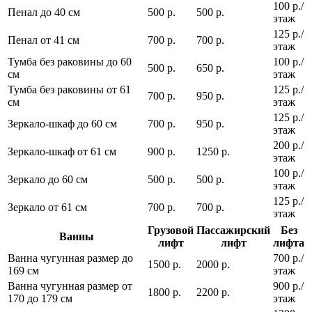
100 р./
Пенал до 40 см
500 р.
500 р.
этаж
125 р./
Пенал от 41 см
700 р.
700 р.
этаж
Тумба без раковины до 60
100 р./
500 р.
650 р.
см
этаж
Тумба без раковины от 61
125 р./
700 р.
950 р.
см
этаж
125 р./
Зеркало-шкаф до 60 см
700 р.
950 р.
этаж
200 р./
Зеркало-шкаф от 61 см
900 р.
1250 р.
этаж
100 р./
Зеркало до 60 см
500 р.
500 р.
этаж
125 р./
Зеркало от 61 см
700 р.
700 р.
этаж
Грузовой
Пассажирский
Без
Ванны
лифт
лифт
лифта
Ванна чугунная размер до
700 р./
1500 р.
2000 р.
169 см
этаж
Ванна чугунная размер от
900 р./
1800 р.
2200 р.
170 до 179 см
этаж