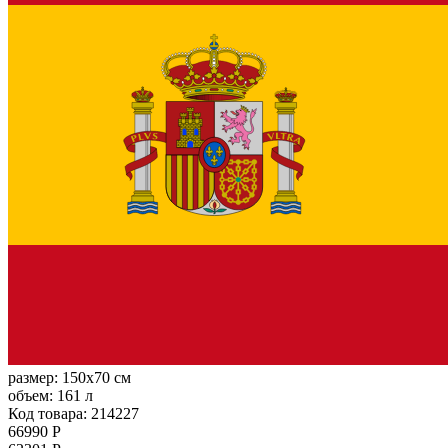
размер:
150x70 см
объем:
161 л
Код товара: 214227
66990 Р