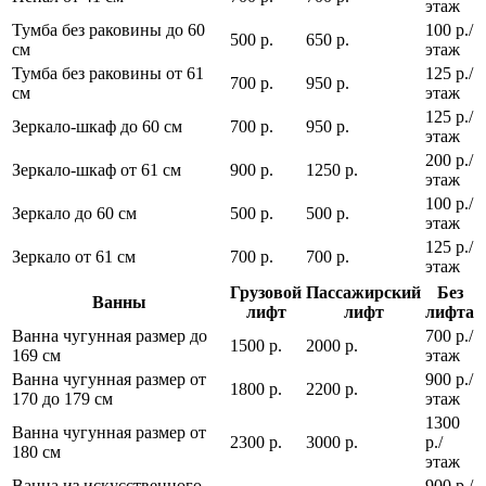
этаж
Тумба без раковины до 60
100 р./
500 р.
650 р.
см
этаж
Тумба без раковины от 61
125 р./
700 р.
950 р.
см
этаж
125 р./
Зеркало-шкаф до 60 см
700 р.
950 р.
этаж
200 р./
Зеркало-шкаф от 61 см
900 р.
1250 р.
этаж
100 р./
Зеркало до 60 см
500 р.
500 р.
этаж
125 р./
Зеркало от 61 см
700 р.
700 р.
этаж
Грузовой
Пассажирский
Без
Ванны
лифт
лифт
лифта
Ванна чугунная размер до
700 р./
1500 р.
2000 р.
169 см
этаж
Ванна чугунная размер от
900 р./
1800 р.
2200 р.
170 до 179 см
этаж
1300
Ванна чугунная размер от
2300 р.
3000 р.
р./
180 см
этаж
Ванна из искусственного
900 р./