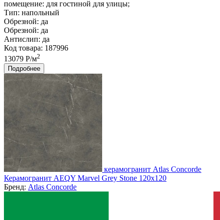
помещение:
для гостиной для улицы;
Тип:
напольный
Обрезной:
да
Обрезной:
да
Антислип:
да
Код товара: 187996
2
13079 Р/м
Подробнее
керамогранит Atlas Concorde
Керамогранит AEQY Marvel Grey Stone 120x120
Бренд:
Atlas Concorde