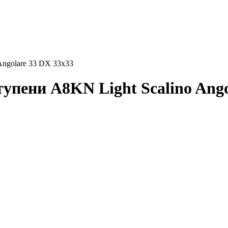
Angolare 33 DX 33x33
тупени A8KN Light Scalino Ango