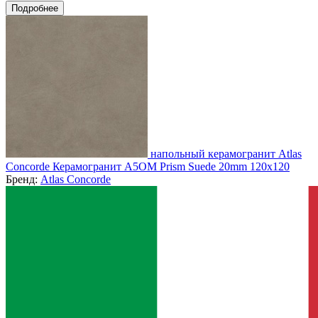
Подробнее
напольный керамогранит Atlas
Concorde Керамогранит A5OM Prism Suede 20mm 120x120
Бренд:
Atlas Concorde