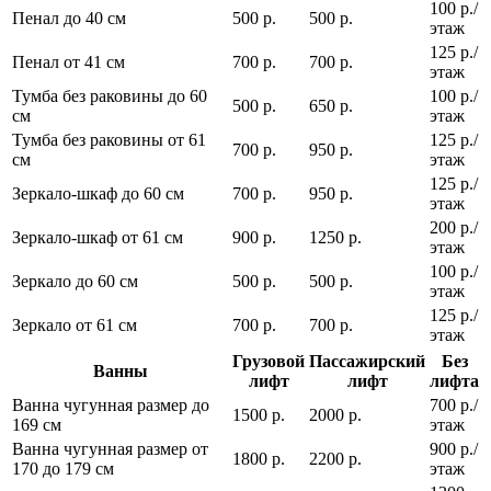
100 р./
Пенал до 40 см
500 р.
500 р.
этаж
125 р./
Пенал от 41 см
700 р.
700 р.
этаж
Тумба без раковины до 60
100 р./
500 р.
650 р.
см
этаж
Тумба без раковины от 61
125 р./
700 р.
950 р.
см
этаж
125 р./
Зеркало-шкаф до 60 см
700 р.
950 р.
этаж
200 р./
Зеркало-шкаф от 61 см
900 р.
1250 р.
этаж
100 р./
Зеркало до 60 см
500 р.
500 р.
этаж
125 р./
Зеркало от 61 см
700 р.
700 р.
этаж
Грузовой
Пассажирский
Без
Ванны
лифт
лифт
лифта
Ванна чугунная размер до
700 р./
1500 р.
2000 р.
169 см
этаж
Ванна чугунная размер от
900 р./
1800 р.
2200 р.
170 до 179 см
этаж