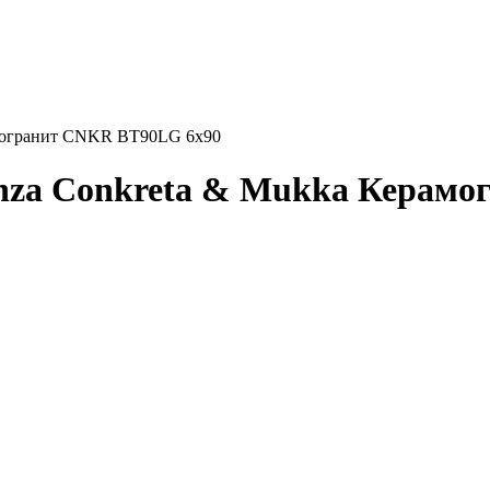
амогранит CNKR BT90LG 6x90
nza Conkreta & Mukka Керам