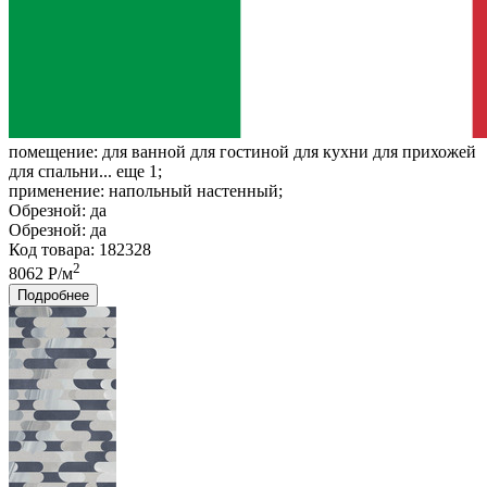
помещение:
для ванной для гостиной для кухни для прихожей
для спальни... еще 1;
применение:
напольный настенный;
Обрезной:
да
Обрезной:
да
Код товара: 182328
2
8062 Р/м
Подробнее