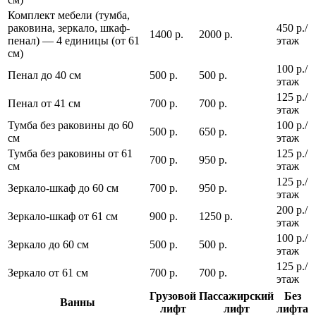
Комплект мебели (тумба,
раковина, зеркало, шкаф-
450 р./
1400 р.
2000 р.
пенал) — 4 единицы (от 61
этаж
см)
100 р./
Пенал до 40 см
500 р.
500 р.
этаж
125 р./
Пенал от 41 см
700 р.
700 р.
этаж
Тумба без раковины до 60
100 р./
500 р.
650 р.
см
этаж
Тумба без раковины от 61
125 р./
700 р.
950 р.
см
этаж
125 р./
Зеркало-шкаф до 60 см
700 р.
950 р.
этаж
200 р./
Зеркало-шкаф от 61 см
900 р.
1250 р.
этаж
100 р./
Зеркало до 60 см
500 р.
500 р.
этаж
125 р./
Зеркало от 61 см
700 р.
700 р.
этаж
Грузовой
Пассажирский
Без
Ванны
лифт
лифт
лифта