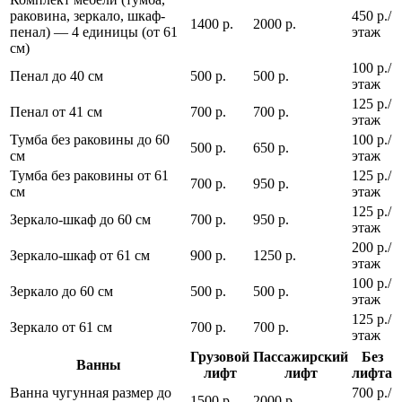
раковина, зеркало, шкаф-
450 р./
1400 р.
2000 р.
пенал) — 4 единицы (от 61
этаж
см)
100 р./
Пенал до 40 см
500 р.
500 р.
этаж
125 р./
Пенал от 41 см
700 р.
700 р.
этаж
Тумба без раковины до 60
100 р./
500 р.
650 р.
см
этаж
Тумба без раковины от 61
125 р./
700 р.
950 р.
см
этаж
125 р./
Зеркало-шкаф до 60 см
700 р.
950 р.
этаж
200 р./
Зеркало-шкаф от 61 см
900 р.
1250 р.
этаж
100 р./
Зеркало до 60 см
500 р.
500 р.
этаж
125 р./
Зеркало от 61 см
700 р.
700 р.
этаж
Грузовой
Пассажирский
Без
Ванны
лифт
лифт
лифта
Ванна чугунная размер до
700 р./
1500 р.
2000 р.