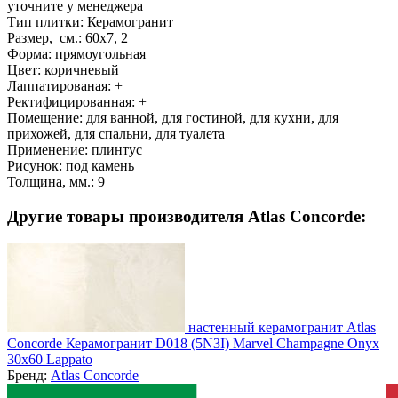
уточните у менеджера
Тип плитки:
Керамогранит
Размер, см.:
60x7, 2
Форма:
прямоугольная
Цвет:
коричневый
Лаппатированая:
+
Ректифицированная:
+
Помещение:
для ванной, для гостиной, для кухни, для
прихожей, для спальни, для туалета
Применение:
плинтус
Рисунок:
под камень
Толщина, мм.:
9
Другие товары производителя Atlas Concorde:
настенный керамогранит Atlas
Concorde Керамогранит D018 (5N3I) Marvel Champagne Onyx
30x60 Lappato
Бренд:
Atlas Concorde