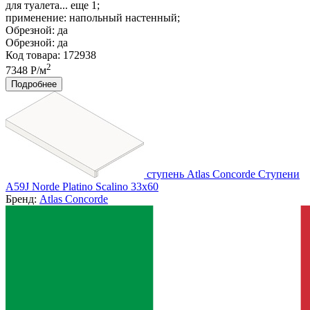
для туалета... еще 1;
применение:
напольный настенный;
Обрезной:
да
Обрезной:
да
Код товара: 172938
2
7348 Р/м
Подробнее
ступень Atlas Concorde Ступени
A59J Norde Platino Scalino 33x60
Бренд:
Atlas Concorde