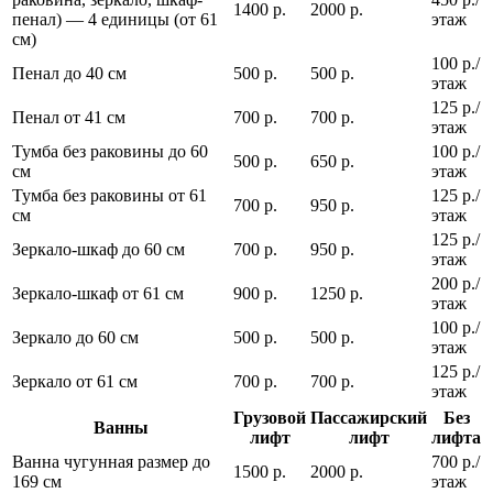
1400 р.
2000 р.
пенал) — 4 единицы (от 61
этаж
см)
100 р./
Пенал до 40 см
500 р.
500 р.
этаж
125 р./
Пенал от 41 см
700 р.
700 р.
этаж
Тумба без раковины до 60
100 р./
500 р.
650 р.
см
этаж
Тумба без раковины от 61
125 р./
700 р.
950 р.
см
этаж
125 р./
Зеркало-шкаф до 60 см
700 р.
950 р.
этаж
200 р./
Зеркало-шкаф от 61 см
900 р.
1250 р.
этаж
100 р./
Зеркало до 60 см
500 р.
500 р.
этаж
125 р./
Зеркало от 61 см
700 р.
700 р.
этаж
Грузовой
Пассажирский
Без
Ванны
лифт
лифт
лифта
Ванна чугунная размер до
700 р./
1500 р.
2000 р.
169 см
этаж