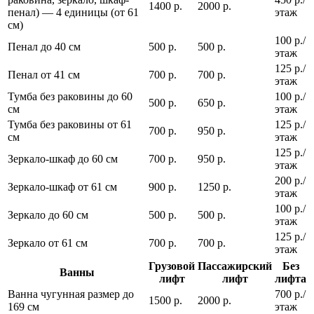
1400 р.
2000 р.
пенал) — 4 единицы (от 61
этаж
см)
100 р./
Пенал до 40 см
500 р.
500 р.
этаж
125 р./
Пенал от 41 см
700 р.
700 р.
этаж
Тумба без раковины до 60
100 р./
500 р.
650 р.
см
этаж
Тумба без раковины от 61
125 р./
700 р.
950 р.
см
этаж
125 р./
Зеркало-шкаф до 60 см
700 р.
950 р.
этаж
200 р./
Зеркало-шкаф от 61 см
900 р.
1250 р.
этаж
100 р./
Зеркало до 60 см
500 р.
500 р.
этаж
125 р./
Зеркало от 61 см
700 р.
700 р.
этаж
Грузовой
Пассажирский
Без
Ванны
лифт
лифт
лифта
Ванна чугунная размер до
700 р./
1500 р.
2000 р.
169 см
этаж