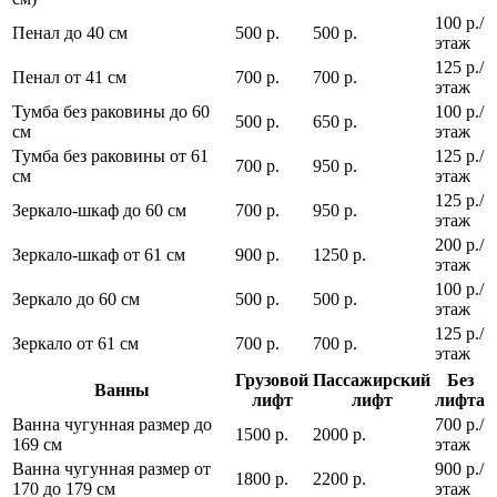
100 р./
Пенал до 40 см
500 р.
500 р.
этаж
125 р./
Пенал от 41 см
700 р.
700 р.
этаж
Тумба без раковины до 60
100 р./
500 р.
650 р.
см
этаж
Тумба без раковины от 61
125 р./
700 р.
950 р.
см
этаж
125 р./
Зеркало-шкаф до 60 см
700 р.
950 р.
этаж
200 р./
Зеркало-шкаф от 61 см
900 р.
1250 р.
этаж
100 р./
Зеркало до 60 см
500 р.
500 р.
этаж
125 р./
Зеркало от 61 см
700 р.
700 р.
этаж
Грузовой
Пассажирский
Без
Ванны
лифт
лифт
лифта
Ванна чугунная размер до
700 р./
1500 р.
2000 р.
169 см
этаж
Ванна чугунная размер от
900 р./
1800 р.
2200 р.
170 до 179 см
этаж