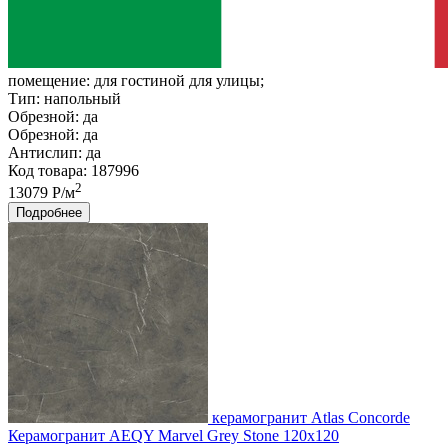
помещение:
для гостиной для улицы;
Тип:
напольный
Обрезной:
да
Обрезной:
да
Антислип:
да
Код товара: 187996
2
13079 Р/м
Подробнее
керамогранит Atlas Concorde
Керамогранит AEQY Marvel Grey Stone 120x120