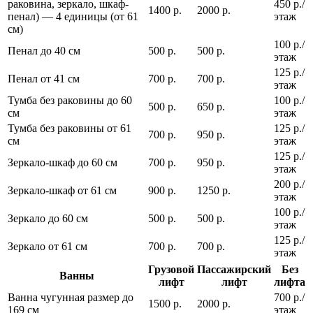
раковина, зеркало, шкаф-
450 р./
1400 р.
2000 р.
пенал) — 4 единицы (от 61
этаж
см)
100 р./
Пенал до 40 см
500 р.
500 р.
этаж
125 р./
Пенал от 41 см
700 р.
700 р.
этаж
Тумба без раковины до 60
100 р./
500 р.
650 р.
см
этаж
Тумба без раковины от 61
125 р./
700 р.
950 р.
см
этаж
125 р./
Зеркало-шкаф до 60 см
700 р.
950 р.
этаж
200 р./
Зеркало-шкаф от 61 см
900 р.
1250 р.
этаж
100 р./
Зеркало до 60 см
500 р.
500 р.
этаж
125 р./
Зеркало от 61 см
700 р.
700 р.
этаж
Грузовой
Пассажирский
Без
Ванны
лифт
лифт
лифта
Ванна чугунная размер до
700 р./
1500 р.
2000 р.
169 см
этаж