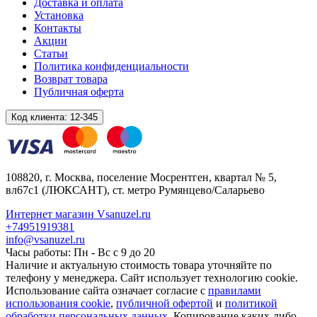
Доставка и оплата
Установка
Контакты
Акции
Статьи
Политика конфиденциальности
Возврат товара
Публичная оферта
Код клиента:
12-345
108820
, г.
Москва
,
поселение Мосрентген, квартал № 5,
вл67с1
(ЛЮКСАНТ), ст. метро Румянцево/Саларьево
Интернет магазин Vsanuzel.ru
+74951919381
info@vsanuzel.ru
Часы работы: Пн - Вс с 9 до 20
Наличие и актуальную стоимость товара уточняйте по
телефону у менеджера. Сайт использует технологию cookie.
Использование сайта означает согласие с
правилами
использования cookie
,
публичной офертой
и
политикой
обработки персональных данных
. Копирование каких-либо