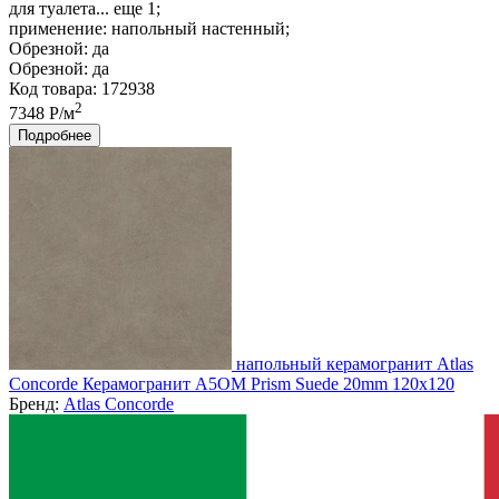
для туалета... еще 1;
применение:
напольный настенный;
Обрезной:
да
Обрезной:
да
Код товара: 172938
2
7348 Р/м
Подробнее
напольный керамогранит Atlas
Concorde Керамогранит A5OM Prism Suede 20mm 120x120
Бренд:
Atlas Concorde