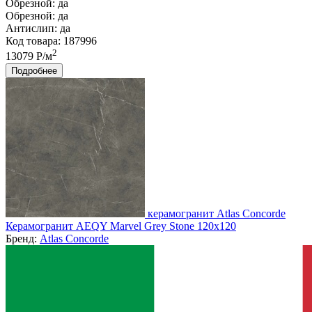
Обрезной:
да
Обрезной:
да
Антислип:
да
Код товара: 187996
2
13079 Р/м
Подробнее
керамогранит Atlas Concorde
Керамогранит AEQY Marvel Grey Stone 120x120
Бренд:
Atlas Concorde