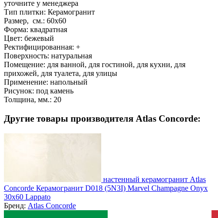
уточните у менеджера
Тип плитки:
Керамогранит
Размер, см.:
60x60
Форма:
квадратная
Цвет:
бежевый
Ректифицированная:
+
Поверхность:
натуральная
Помещение:
для ванной, для гостиной, для кухни, для
прихожей, для туалета, для улицы
Применение:
напольный
Рисунок:
под камень
Толщина, мм.:
20
Другие товары производителя Atlas Concorde:
настенный керамогранит Atlas
Concorde Керамогранит D018 (5N3I) Marvel Champagne Onyx
30x60 Lappato
Бренд:
Atlas Concorde