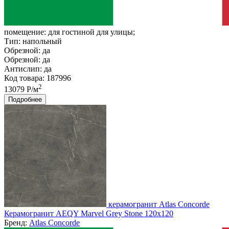
помещение:
для гостиной для улицы;
Тип:
напольный
Обрезной:
да
Обрезной:
да
Антислип:
да
Код товара: 187996
2
13079 Р/м
Подробнее
керамогранит Atlas Concorde
Керамогранит AEQY Marvel Grey Stone 120x120
Бренд:
Atlas Concorde