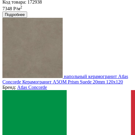
Код товара: 172938
2
7348 Р/м
Подробнее
напольный керамогранит Atlas
Concorde Керамогранит A5OM Prism Suede 20mm 120x120
Бренд:
Atlas Concorde