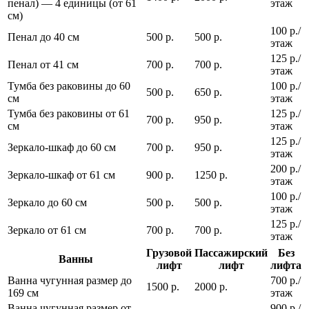
пенал) — 4 единицы (от 61
этаж
см)
100 р./
Пенал до 40 см
500 р.
500 р.
этаж
125 р./
Пенал от 41 см
700 р.
700 р.
этаж
Тумба без раковины до 60
100 р./
500 р.
650 р.
см
этаж
Тумба без раковины от 61
125 р./
700 р.
950 р.
см
этаж
125 р./
Зеркало-шкаф до 60 см
700 р.
950 р.
этаж
200 р./
Зеркало-шкаф от 61 см
900 р.
1250 р.
этаж
100 р./
Зеркало до 60 см
500 р.
500 р.
этаж
125 р./
Зеркало от 61 см
700 р.
700 р.
этаж
Грузовой
Пассажирский
Без
Ванны
лифт
лифт
лифта
Ванна чугунная размер до
700 р./
1500 р.
2000 р.
169 см
этаж
Ванна чугунная размер от
900 р./