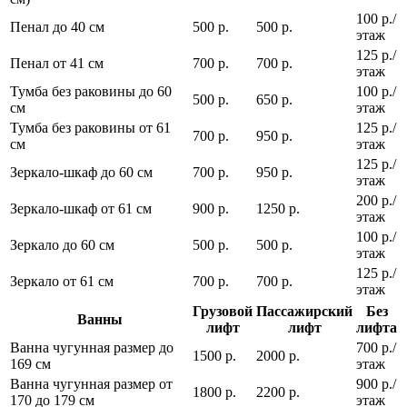
100 р./
Пенал до 40 см
500 р.
500 р.
этаж
125 р./
Пенал от 41 см
700 р.
700 р.
этаж
Тумба без раковины до 60
100 р./
500 р.
650 р.
см
этаж
Тумба без раковины от 61
125 р./
700 р.
950 р.
см
этаж
125 р./
Зеркало-шкаф до 60 см
700 р.
950 р.
этаж
200 р./
Зеркало-шкаф от 61 см
900 р.
1250 р.
этаж
100 р./
Зеркало до 60 см
500 р.
500 р.
этаж
125 р./
Зеркало от 61 см
700 р.
700 р.
этаж
Грузовой
Пассажирский
Без
Ванны
лифт
лифт
лифта
Ванна чугунная размер до
700 р./
1500 р.
2000 р.
169 см
этаж
Ванна чугунная размер от
900 р./
1800 р.
2200 р.
170 до 179 см
этаж