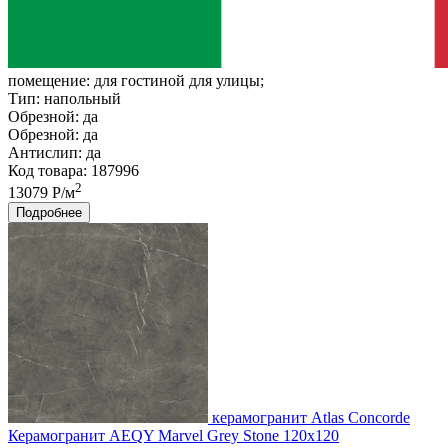
помещение:
для гостиной для улицы;
Тип:
напольный
Обрезной:
да
Обрезной:
да
Антислип:
да
Код товара: 187996
2
13079 Р/м
Подробнее
керамогранит Atlas Concorde
Керамогранит AEQY Marvel Grey Stone 120x120