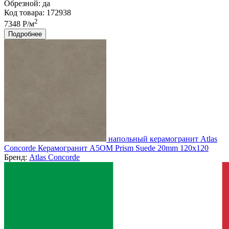
Обрезной:
да
Код товара: 172938
2
7348 Р/м
Подробнее
напольный керамогранит Atlas
Concorde Керамогранит A5OM Prism Suede 20mm 120x120
Бренд:
Atlas Concorde