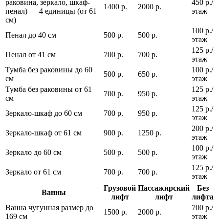
раковина, зеркало, шкаф-
450 р./
1400 р.
2000 р.
пенал) — 4 единицы (от 61
этаж
см)
100 р./
Пенал до 40 см
500 р.
500 р.
этаж
125 р./
Пенал от 41 см
700 р.
700 р.
этаж
Тумба без раковины до 60
100 р./
500 р.
650 р.
см
этаж
Тумба без раковины от 61
125 р./
700 р.
950 р.
см
этаж
125 р./
Зеркало-шкаф до 60 см
700 р.
950 р.
этаж
200 р./
Зеркало-шкаф от 61 см
900 р.
1250 р.
этаж
100 р./
Зеркало до 60 см
500 р.
500 р.
этаж
125 р./
Зеркало от 61 см
700 р.
700 р.
этаж
Грузовой
Пассажирский
Без
Ванны
лифт
лифт
лифта
Ванна чугунная размер до
700 р./
1500 р.
2000 р.
169 см
этаж