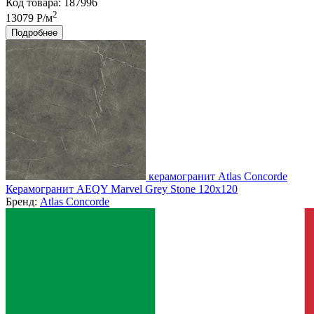
Код товара: 187996
2
13079 Р/м
Подробнее
керамогранит Atlas Concorde
Керамогранит AEQY Marvel Grey Stone 120x120
Бренд:
Atlas Concorde