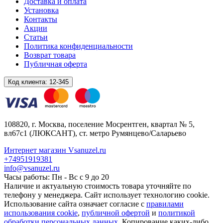
Доставка и оплата
Установка
Контакты
Акции
Статьи
Политика конфиденциальности
Возврат товара
Публичная оферта
Код клиента:
12-345
108820
, г.
Москва
,
поселение Мосрентген, квартал № 5,
вл67с1
(ЛЮКСАНТ), ст. метро Румянцево/Саларьево
Интернет магазин Vsanuzel.ru
+74951919381
info@vsanuzel.ru
Часы работы: Пн - Вс с 9 до 20
Наличие и актуальную стоимость товара уточняйте по
телефону у менеджера. Сайт использует технологию cookie.
Использование сайта означает согласие с
правилами
использования cookie
,
публичной офертой
и
политикой
обработки персональных данных
. Копирование каких-либо