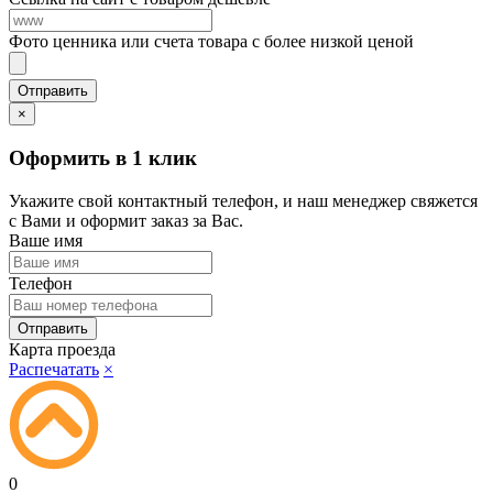
Фото ценника или счета товара с более низкой ценой
×
Оформить в 1 клик
Укажите свой контактный телефон, и наш менеджер свяжется
с Вами и оформит заказ за Вас.
Ваше имя
Телефон
Карта проезда
Распечатать
×
0