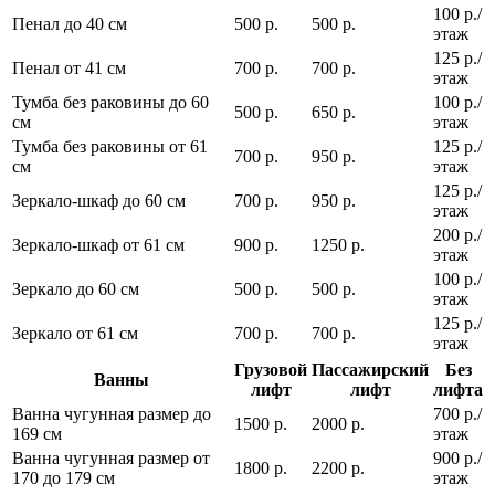
100 р./
Пенал до 40 см
500 р.
500 р.
этаж
125 р./
Пенал от 41 см
700 р.
700 р.
этаж
Тумба без раковины до 60
100 р./
500 р.
650 р.
см
этаж
Тумба без раковины от 61
125 р./
700 р.
950 р.
см
этаж
125 р./
Зеркало-шкаф до 60 см
700 р.
950 р.
этаж
200 р./
Зеркало-шкаф от 61 см
900 р.
1250 р.
этаж
100 р./
Зеркало до 60 см
500 р.
500 р.
этаж
125 р./
Зеркало от 61 см
700 р.
700 р.
этаж
Грузовой
Пассажирский
Без
Ванны
лифт
лифт
лифта
Ванна чугунная размер до
700 р./
1500 р.
2000 р.
169 см
этаж
Ванна чугунная размер от
900 р./
1800 р.
2200 р.
170 до 179 см
этаж