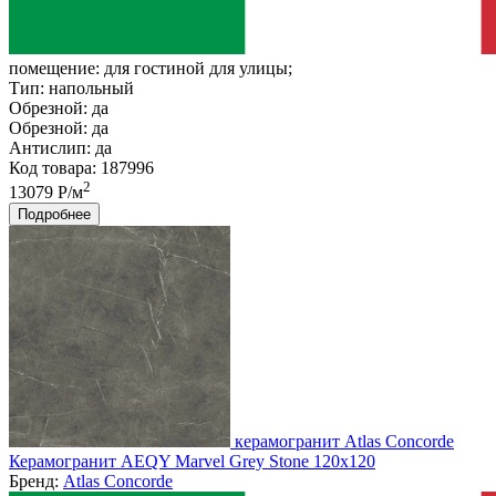
помещение:
для гостиной для улицы;
Тип:
напольный
Обрезной:
да
Обрезной:
да
Антислип:
да
Код товара: 187996
2
13079 Р/м
Подробнее
керамогранит Atlas Concorde
Керамогранит AEQY Marvel Grey Stone 120x120
Бренд:
Atlas Concorde