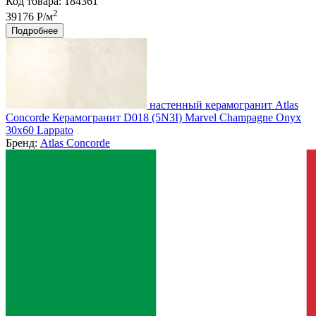
Код товара: 184361
2
39176 Р/м
Подробнее
настенный керамогранит Atlas
Concorde Керамогранит D018 (5N3I) Marvel Champagne Onyx
30x60 Lappato
Бренд:
Atlas Concorde