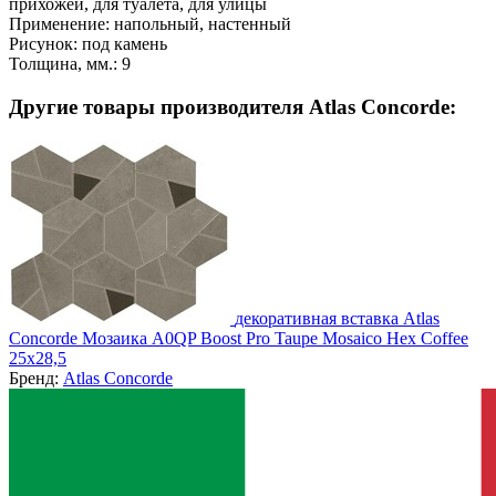
прихожей, для туалета, для улицы
Применение:
напольный, настенный
Рисунок:
под камень
Толщина, мм.:
9
Другие товары производителя Atlas Concorde:
декоративная вставка Atlas
Concorde Мозаика A0QP Boost Pro Taupe Mosaico Hex Coffee
25x28,5
Бренд:
Atlas Concorde