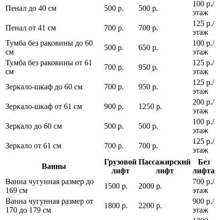
100 р./
Пенал до 40 см
500 р.
500 р.
этаж
125 р./
Пенал от 41 см
700 р.
700 р.
этаж
Тумба без раковины до 60
100 р./
500 р.
650 р.
см
этаж
Тумба без раковины от 61
125 р./
700 р.
950 р.
см
этаж
125 р./
Зеркало-шкаф до 60 см
700 р.
950 р.
этаж
200 р./
Зеркало-шкаф от 61 см
900 р.
1250 р.
этаж
100 р./
Зеркало до 60 см
500 р.
500 р.
этаж
125 р./
Зеркало от 61 см
700 р.
700 р.
этаж
Грузовой
Пассажирский
Без
Ванны
лифт
лифт
лифта
Ванна чугунная размер до
700 р./
1500 р.
2000 р.
169 см
этаж
Ванна чугунная размер от
900 р./
1800 р.
2200 р.
170 до 179 см
этаж