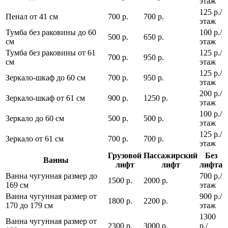
этаж
125 р./
Пенал от 41 см
700 р.
700 р.
этаж
Тумба без раковины до 60
100 р./
500 р.
650 р.
см
этаж
Тумба без раковины от 61
125 р./
700 р.
950 р.
см
этаж
125 р./
Зеркало-шкаф до 60 см
700 р.
950 р.
этаж
200 р./
Зеркало-шкаф от 61 см
900 р.
1250 р.
этаж
100 р./
Зеркало до 60 см
500 р.
500 р.
этаж
125 р./
Зеркало от 61 см
700 р.
700 р.
этаж
Грузовой
Пассажирский
Без
Ванны
лифт
лифт
лифта
Ванна чугунная размер до
700 р./
1500 р.
2000 р.
169 см
этаж
Ванна чугунная размер от
900 р./
1800 р.
2200 р.
170 до 179 см
этаж
1300
Ванна чугунная размер от
2300 р.
3000 р.
р./