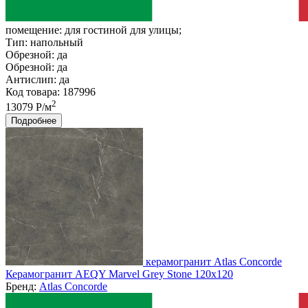
помещение:
для гостиной для улицы;
Тип:
напольный
Обрезной:
да
Обрезной:
да
Антислип:
да
Код товара: 187996
2
13079 Р/м
Подробнее
керамогранит Atlas Concorde
Керамогранит AEQY Marvel Grey Stone 120x120
Бренд:
Atlas Concorde