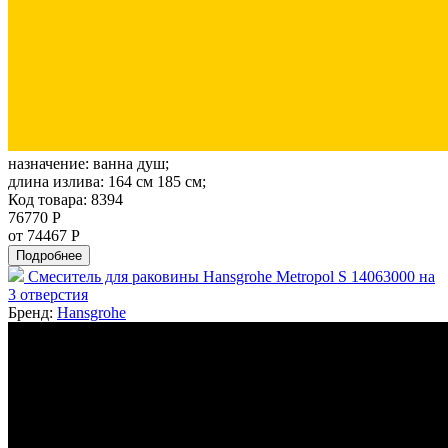
назначение:
ванна душ;
длина излива:
164 см 185 см;
Код товара: 8394
76770 Р
от 74467 Р
Подробнее
Смеситель для раковины Hansgrohe Metropol S 14063000 на
3 отверстия
Бренд:
Hansgrohe