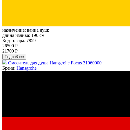
назначение:
ванна душ;
длина излива:
196 см
Код товара: 7859
26500 Р
21700 Р
Подробнее
Смеситель для душа Hansgrohe Focus 31960000
Бренд:
Hansgrohe