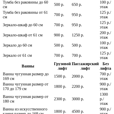
Тумба без раковины до 60
100 р./
500 р.
650 р.
см
этаж
Тумба без раковины от 61
125 р./
700 р.
950 р.
см
этаж
125 р./
Зеркало-шкаф до 60 см
700 р.
950 р.
этаж
200 р./
Зеркало-шкаф от 61 см
900 р.
1250 р.
этаж
100 р./
Зеркало до 60 см
500 р.
500 р.
этаж
125 р./
Зеркало от 61 см
700 р.
700 р.
этаж
Грузовой
Пассажирский
Без
Ванны
лифт
лифт
лифта
Ванна чугунная размер до
700 р./
1500 р.
2000 р.
169 см
этаж
Ванна чугунная размер от
900 р./
1800 р.
2200 р.
170 до 179 см
этаж
1300
Ванна чугунная размер от
2300 р.
3000 р.
р./
180 см
этаж
Ванна из искусственного
900 р./
1800 р.
4500 р.
камня размер до 169 см
этаж