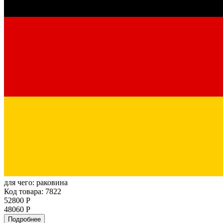
для чего:
раковина
Код товара: 7822
52800 Р
48060 Р
Подробнее