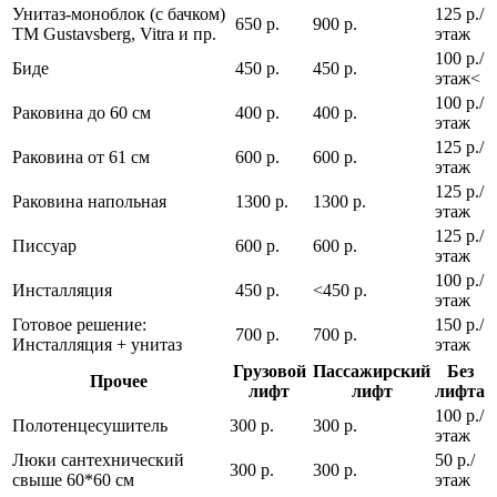
Унитаз-моноблок (с бачком)
125 р./
650 р.
900 р.
ТМ Gustavsberg, Vitra и пр.
этаж
100 р./
Биде
450 р.
450 р.
этаж<
100 р./
Раковина до 60 см
400 р.
400 р.
этаж
125 р./
Раковина от 61 см
600 р.
600 р.
этаж
125 р./
Раковина напольная
1300 р.
1300 р.
этаж
125 р./
Писсуар
600 р.
600 р.
этаж
100 р./
Инсталляция
450 р.
<450 р.
этаж
Готовое решение:
150 р./
700 р.
700 р.
Инсталляция + унитаз
этаж
Грузовой
Пассажирский
Без
Прочее
лифт
лифт
лифта
100 р./
Полотенцесушитель
300 р.
300 р.
этаж
Люки сантехнический
50 р./
300 р.
300 р.
свыше 60*60 см
этаж