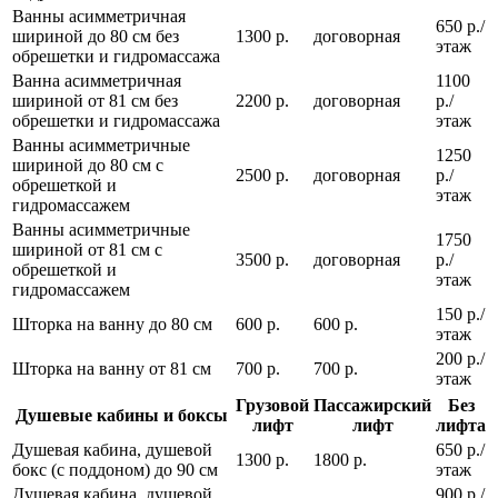
Ванны асимметричная
650 р./
шириной до 80 см без
1300 р.
договорная
этаж
обрешетки и гидромассажа
Ванна асимметричная
1100
шириной от 81 см без
2200 р.
договорная
р./
обрешетки и гидромассажа
этаж
Ванны асимметричные
1250
шириной до 80 см с
2500 р.
договорная
р./
обрешеткой и
этаж
гидромассажем
Ванны асимметричные
1750
шириной от 81 см с
3500 р.
договорная
р./
обрешеткой и
этаж
гидромассажем
150 р./
Шторка на ванну до 80 см
600 р.
600 р.
этаж
200 р./
Шторка на ванну от 81 см
700 р.
700 р.
этаж
Грузовой
Пассажирский
Без
Душевые кабины и боксы
лифт
лифт
лифта
Душевая кабина, душевой
650 р./
1300 р.
1800 р.
бокс (с поддоном) до 90 см
этаж
Душевая кабина, душевой
900 р./