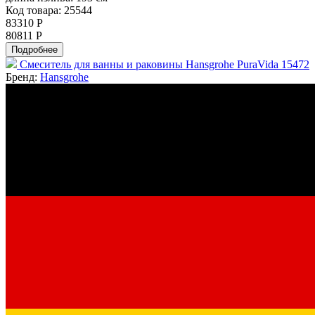
Код товара: 25544
83310 Р
80811 Р
Подробнее
Смеситель для ванны и раковины Hansgrohe PuraVida 15472
Бренд:
Hansgrohe