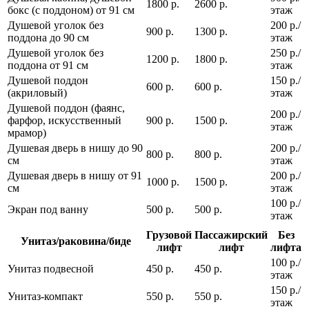
1800 р.
2600 р.
бокс (с поддоном) от 91 см
этаж
Душевой уголок без
200 р./
900 р.
1300 р.
поддона до 90 см
этаж
Душевой уголок без
250 р./
1200 р.
1800 р.
поддона от 91 см
этаж
Душевой поддон
150 р./
600 р.
600 р.
(акриловый)
этаж
Душевой поддон (фаянс,
200 р./
фарфор, искусственный
900 р.
1500 р.
этаж
мрамор)
Душевая дверь в нишу до 90
200 р./
800 р.
800 р.
см
этаж
Душевая дверь в нишу от 91
200 р./
1000 р.
1500 р.
см
этаж
100 р./
Экран под ванну
500 р.
500 р.
этаж
Грузовой
Пассажирский
Без
Унитаз/раковина/биде
лифт
лифт
лифта
100 р./
Унитаз подвесной
450 р.
450 р.
этаж
150 р./
Унитаз-компакт
550 р.
550 р.
этаж