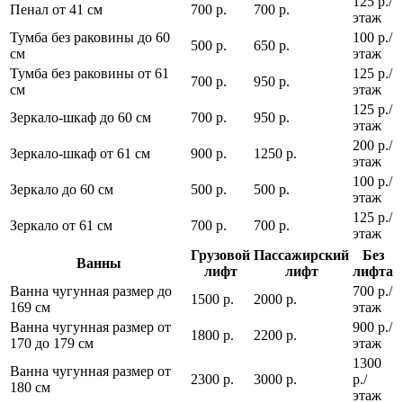
125 р./
Пенал от 41 см
700 р.
700 р.
этаж
Тумба без раковины до 60
100 р./
500 р.
650 р.
см
этаж
Тумба без раковины от 61
125 р./
700 р.
950 р.
см
этаж
125 р./
Зеркало-шкаф до 60 см
700 р.
950 р.
этаж
200 р./
Зеркало-шкаф от 61 см
900 р.
1250 р.
этаж
100 р./
Зеркало до 60 см
500 р.
500 р.
этаж
125 р./
Зеркало от 61 см
700 р.
700 р.
этаж
Грузовой
Пассажирский
Без
Ванны
лифт
лифт
лифта
Ванна чугунная размер до
700 р./
1500 р.
2000 р.
169 см
этаж
Ванна чугунная размер от
900 р./
1800 р.
2200 р.
170 до 179 см
этаж
1300
Ванна чугунная размер от
2300 р.
3000 р.
р./
180 см
этаж