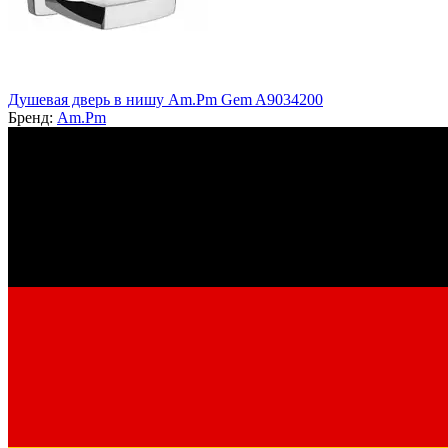
Душевая дверь в нишу Am.Pm Gem A9034200
Бренд:
Am.Pm