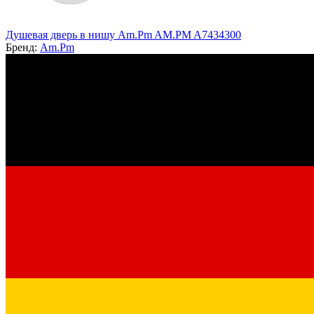
Душевая дверь в нишу Am.Pm AM.PM A7434300
Бренд:
Am.Pm