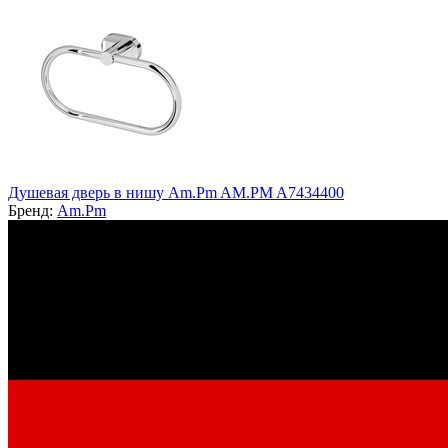
Душевая дверь в нишу Am.Pm AM.PM A7434400
Бренд:
Am.Pm