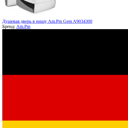
Душевая дверь в нишу Am.Pm Gem A9034300
Бренд:
Am.Pm