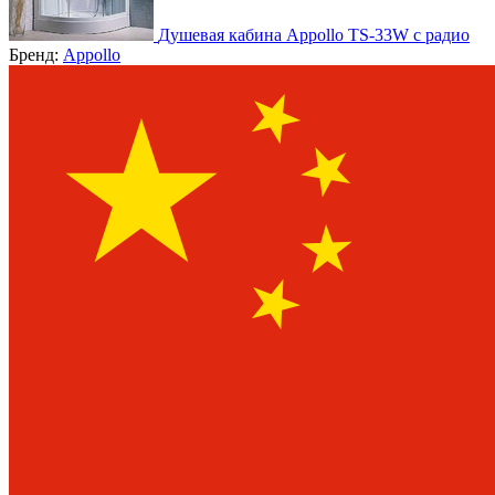
Душевая кабина Appollo TS-33W с радио
Бренд:
Appollo