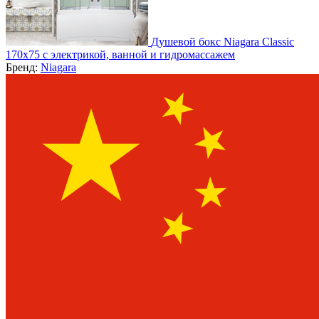
Душевой бокс Niagara Classic
170х75 с электрикой, ванной и гидромассажем
Бренд:
Niagara