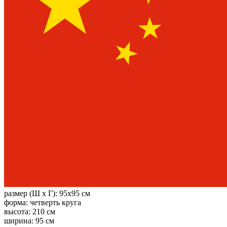
размер (Ш х Г):
95x95 см
форма:
четверть круга
высота:
210 см
ширина:
95 см