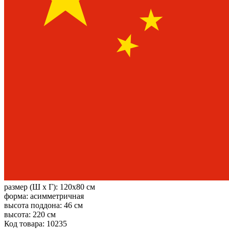
размер (Ш х Г):
120x80 см
форма:
асимметричная
высота поддона:
46 см
высота:
220 см
Код товара: 10235