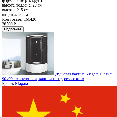
форма:
четверть круга
высота поддона:
27 см
высота:
215 см
ширина:
90 см
Код товара: 166426
38500 Р
Подробнее
Душевая кабина Niagara Classic
90х90 с электрикой, ванной и гидромассажем
Бренд:
Niagara