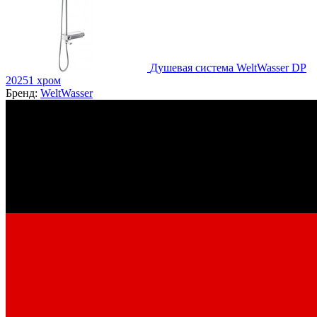
Душевая система WeltWasser DP
20251 хром
Бренд:
WeltWasser