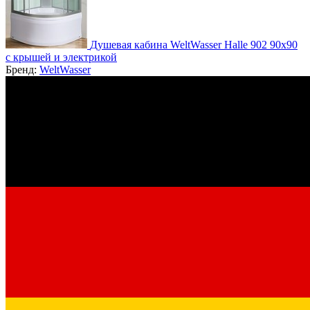
Душевая кабина WeltWasser Halle 902 90х90
с крышей и электрикой
Бренд:
WeltWasser