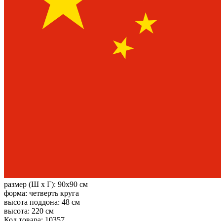
размер (Ш х Г):
90x90 см
форма:
четверть круга
высота поддона:
48 см
высота:
220 см
Код товара: 10357