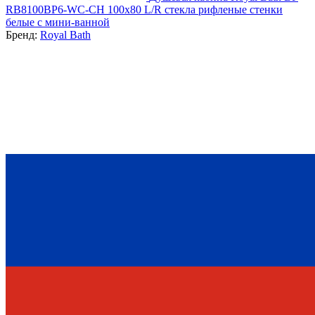
RB8100BP6-WC-CH 100х80 L/R стекла рифленые стенки
белые с мини-ванной
Бренд:
Royal Bath