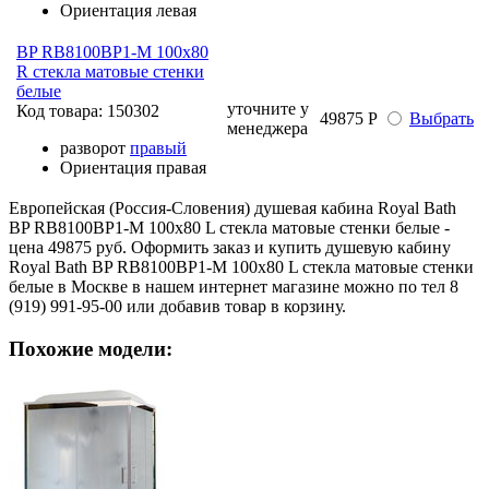
Ориентация
левая
BP RB8100BP1-M 100х80
R стекла матовые стенки
белые
уточните у
Код товара:
150302
49875 Р
Выбрать
менеджера
разворот
правый
Ориентация
правая
Европейская (Россия-Словения) душевая кабина Royal Bath
BP RB8100BP1-M 100х80 L стекла матовые стенки белые -
цена 49875 руб. Оформить заказ и купить душевую кабину
Royal Bath BP RB8100BP1-M 100х80 L стекла матовые стенки
белые в Москве в нашем интернет магазине можно по тел 8
(919) 991-95-00 или добавив товар в корзину.
Похожие модели: