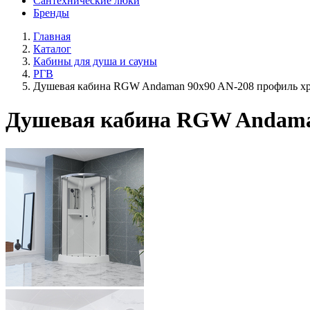
Сантехнические люки
Бренды
Главная
Каталог
Кабины для душа и сауны
РГВ
Душевая кабина RGW Andaman 90x90 AN-208 профиль хр
Душевая кабина RGW Andaman