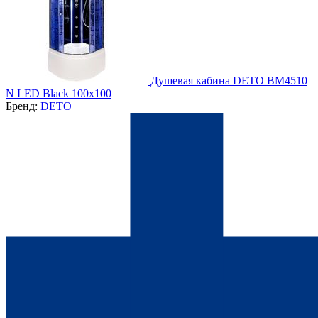
Душевая кабина DETO BМ4510
N LED Black 100х100
Бренд:
DETO