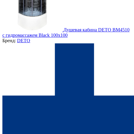
Душевая кабина DETO BМ4510
с гидромассажем Black 100х100
Бренд:
DETO