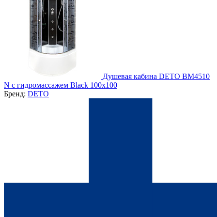
Душевая кабина DETO BМ4510
N с гидромассажем Black 100х100
Бренд:
DETO