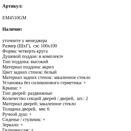
Артикул:
EM4510GM
Наличие:
уточните у менеджера
Размер (ШхГ), см:
100x100
Форма:
четверть круга
Душевой поддон:
в комплекте
Тип поддона:
высокий
Материал поддона:
акрил
Цвет задних стенок:
белый
Материал задних стенок:
закаленное стекло
Установка без силиконового герметика:
+
Крыша:
+
Тип дверей:
раздвижные
Количество секций дверей / дверей, шт.:
2
Материал дверей:
закаленное стекло
Толщина дверей, мм:
6
Ручной душ:
+
Сиденье / стульчик:
+
Зеркало:
+
Гидромассаж:
+