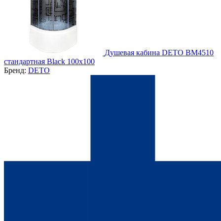
Душевая кабина DETO BМ4510
стандартная Black 100х100
Бренд:
DETO