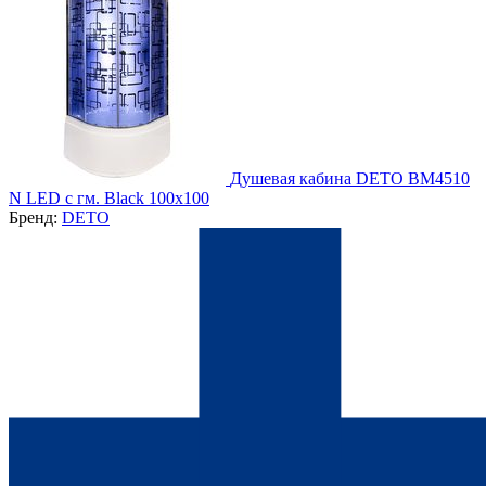
Душевая кабина DETO BМ4510
N LED с гм. Black 100х100
Бренд:
DETO