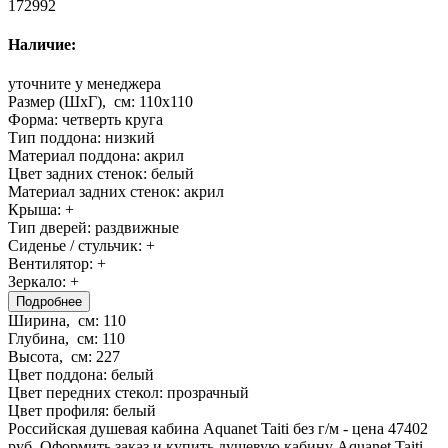
172992
Наличие:
уточните у менеджера
Размер (ШхГ), см:
110x110
Форма:
четверть круга
Тип поддона:
низкий
Материал поддона:
акрил
Цвет задних стенок:
белый
Материал задних стенок:
акрил
Крыша:
+
Тип дверей:
раздвижные
Сиденье / стульчик:
+
Вентилятор:
+
Зеркало:
+
Подробнее
Ширина, см:
110
Глубина, см:
110
Высота, см:
227
Цвет поддона:
белый
Цвет передних стекол:
прозрачный
Цвет профиля:
белый
Российская душевая кабина Aquanet Taiti без г/м - цена 47402
руб. Оформить заказ и купить душевую кабину Aquanet Taiti