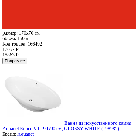
размер:
170x70 см
объем:
159 л
Код товара: 166492
17057 Р
15863 Р
Подробнее
Ванна из искусственного камня
Aquanet Entice V1 190х90 см, GLOSSY WHITE (198985)
Бренд:
Aquanet