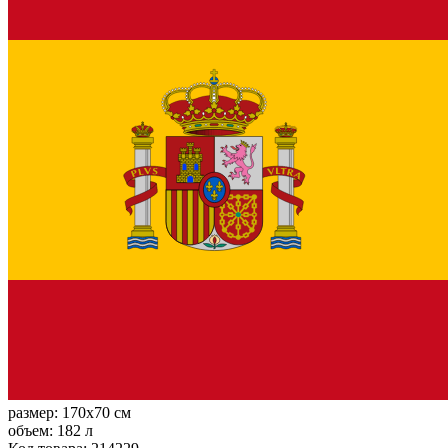
размер:
170x70 см
объем:
182 л