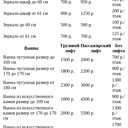
Зеркало-шкаф до 60 см
700 р.
950 р.
этаж
200 р./
Зеркало-шкаф от 61 см
900 р.
1250 р.
этаж
100 р./
Зеркало до 60 см
500 р.
500 р.
этаж
125 р./
Зеркало от 61 см
700 р.
700 р.
этаж
Грузовой
Пассажирский
Без
Ванны
лифт
лифт
лифта
Ванна чугунная размер до
700 р./
1500 р.
2000 р.
169 см
этаж
Ванна чугунная размер от
900 р./
1800 р.
2200 р.
170 до 179 см
этаж
1300
Ванна чугунная размер от
2300 р.
3000 р.
р./
180 см
этаж
Ванна из искусственного
900 р./
1800 р.
4500 р.
камня размер до 169 см
этаж
Ванна из искусственного
1300
камня размер от 170 до 179
2000 р.
5500 р.
р./
см
этаж
1700
Ванна из искусственного