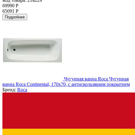
Код товара: 214229
69990 Р
65091 Р
Подробнее
Чугунная ванна Roca Чугунная
ванна Roca Continental, 170x70, с антискользящим покрытием
Бренд:
Roca