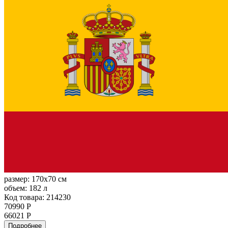
размер:
170x70 см
объем:
182 л
Код товара: 214230
70990 Р
66021 Р
Подробнее