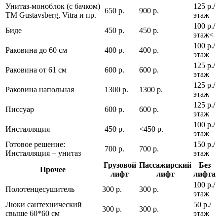
Унитаз-моноблок (с бачком)
125 р./
650 р.
900 р.
ТМ Gustavsberg, Vitra и пр.
этаж
100 р./
Биде
450 р.
450 р.
этаж<
100 р./
Раковина до 60 см
400 р.
400 р.
этаж
125 р./
Раковина от 61 см
600 р.
600 р.
этаж
125 р./
Раковина напольная
1300 р.
1300 р.
этаж
125 р./
Писсуар
600 р.
600 р.
этаж
100 р./
Инсталляция
450 р.
<450 р.
этаж
Готовое решение:
150 р./
700 р.
700 р.
Инсталляция + унитаз
этаж
Грузовой
Пассажирский
Без
Прочее
лифт
лифт
лифта
100 р./
Полотенцесушитель
300 р.
300 р.
этаж
Люки сантехнический
50 р./
300 р.
300 р.
свыше 60*60 см
этаж