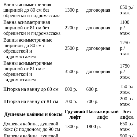
Ванны асимметричная
650 р./
шириной до 80 см без
1300 р.
договорная
этаж
обрешетки и гидромассажа
Ванна асимметричная
1100
шириной от 81 см без
2200 р.
договорная
р./
обрешетки и гидромассажа
этаж
Ванны асимметричные
1250
шириной до 80 см с
2500 р.
договорная
р./
обрешеткой и
этаж
гидромассажем
Ванны асимметричные
1750
шириной от 81 см с
3500 р.
договорная
р./
обрешеткой и
этаж
гидромассажем
150 р./
Шторка на ванну до 80 см
600 р.
600 р.
этаж
200 р./
Шторка на ванну от 81 см
700 р.
700 р.
этаж
Грузовой
Пассажирский
Без
Душевые кабины и боксы
лифт
лифт
лифта
Душевая кабина, душевой
650 р./
1300 р.
1800 р.
бокс (с поддоном) до 90 см
этаж
Душевая кабина, душевой
900 р./