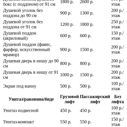
1800 р.
2600 р.
бокс (с поддоном) от 91 см
этаж
Душевой уголок без
200 р./
900 р.
1300 р.
поддона до 90 см
этаж
Душевой уголок без
250 р./
1200 р.
1800 р.
поддона от 91 см
этаж
Душевой поддон
150 р./
600 р.
600 р.
(акриловый)
этаж
Душевой поддон (фаянс,
200 р./
фарфор, искусственный
900 р.
1500 р.
этаж
мрамор)
Душевая дверь в нишу до 90
200 р./
800 р.
800 р.
см
этаж
Душевая дверь в нишу от 91
200 р./
1000 р.
1500 р.
см
этаж
100 р./
Экран под ванну
500 р.
500 р.
этаж
Грузовой
Пассажирский
Без
Унитаз/раковина/биде
лифт
лифт
лифта
100 р./
Унитаз подвесной
450 р.
450 р.
этаж
150 р./
Унитаз-компакт
550 р.
550 р.
этаж