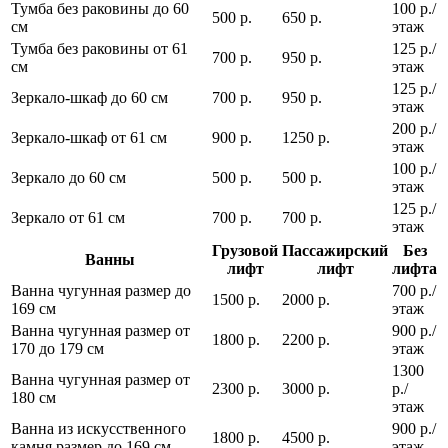
Тумба без раковины до 60
100 р./
500 р.
650 р.
см
этаж
Тумба без раковины от 61
125 р./
700 р.
950 р.
см
этаж
125 р./
Зеркало-шкаф до 60 см
700 р.
950 р.
этаж
200 р./
Зеркало-шкаф от 61 см
900 р.
1250 р.
этаж
100 р./
Зеркало до 60 см
500 р.
500 р.
этаж
125 р./
Зеркало от 61 см
700 р.
700 р.
этаж
Грузовой
Пассажирский
Без
Ванны
лифт
лифт
лифта
Ванна чугунная размер до
700 р./
1500 р.
2000 р.
169 см
этаж
Ванна чугунная размер от
900 р./
1800 р.
2200 р.
170 до 179 см
этаж
1300
Ванна чугунная размер от
2300 р.
3000 р.
р./
180 см
этаж
Ванна из искусственного
900 р./
1800 р.
4500 р.
камня размер до 169 см
этаж