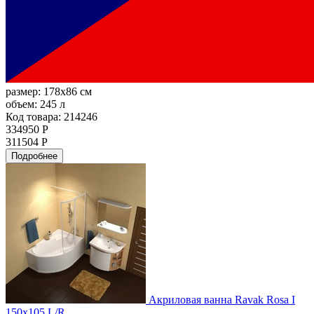
размер:
178x86 см
объем:
245 л
Код товара: 214246
334950 Р
311504 Р
Подробнее
Акриловая ванна Ravak Rosa I
150x105 L/R