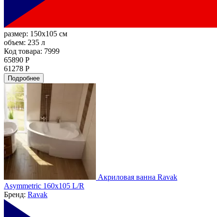
размер:
150x105 см
объем:
235 л
Код товара: 7999
65890 Р
61278 Р
Подробнее
Акриловая ванна Ravak
Asymmetric 160x105 L/R
Бренд:
Ravak