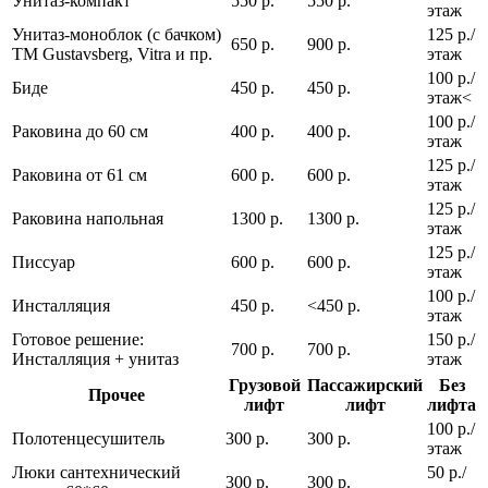
Унитаз-компакт
550 р.
550 р.
этаж
Унитаз-моноблок (с бачком)
125 р./
650 р.
900 р.
ТМ Gustavsberg, Vitra и пр.
этаж
100 р./
Биде
450 р.
450 р.
этаж<
100 р./
Раковина до 60 см
400 р.
400 р.
этаж
125 р./
Раковина от 61 см
600 р.
600 р.
этаж
125 р./
Раковина напольная
1300 р.
1300 р.
этаж
125 р./
Писсуар
600 р.
600 р.
этаж
100 р./
Инсталляция
450 р.
<450 р.
этаж
Готовое решение:
150 р./
700 р.
700 р.
Инсталляция + унитаз
этаж
Грузовой
Пассажирский
Без
Прочее
лифт
лифт
лифта
100 р./
Полотенцесушитель
300 р.
300 р.
этаж
Люки сантехнический
50 р./
300 р.
300 р.