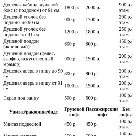
Душевая кабина, душевой
900 р./
1800 р.
2600 р.
бокс (с поддоном) от 91 см
этаж
Душевой уголок без
200 р./
900 р.
1300 р.
поддона до 90 см
этаж
Душевой уголок без
250 р./
1200 р.
1800 р.
поддона от 91 см
этаж
Душевой поддон
150 р./
600 р.
600 р.
(акриловый)
этаж
Душевой поддон (фаянс,
200 р./
фарфор, искусственный
900 р.
1500 р.
этаж
мрамор)
Душевая дверь в нишу до 90
200 р./
800 р.
800 р.
см
этаж
Душевая дверь в нишу от 91
200 р./
1000 р.
1500 р.
см
этаж
100 р./
Экран под ванну
500 р.
500 р.
этаж
Грузовой
Пассажирский
Без
Унитаз/раковина/биде
лифт
лифт
лифта
100 р./
Унитаз подвесной
450 р.
450 р.
этаж
150 р./