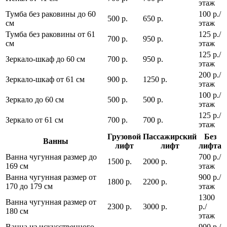
этаж
Тумба без раковины до 60
100 р./
500 р.
650 р.
см
этаж
Тумба без раковины от 61
125 р./
700 р.
950 р.
см
этаж
125 р./
Зеркало-шкаф до 60 см
700 р.
950 р.
этаж
200 р./
Зеркало-шкаф от 61 см
900 р.
1250 р.
этаж
100 р./
Зеркало до 60 см
500 р.
500 р.
этаж
125 р./
Зеркало от 61 см
700 р.
700 р.
этаж
Грузовой
Пассажирский
Без
Ванны
лифт
лифт
лифта
Ванна чугунная размер до
700 р./
1500 р.
2000 р.
169 см
этаж
Ванна чугунная размер от
900 р./
1800 р.
2200 р.
170 до 179 см
этаж
1300
Ванна чугунная размер от
2300 р.
3000 р.
р./
180 см
этаж
Ванна из искусственного
900 р./