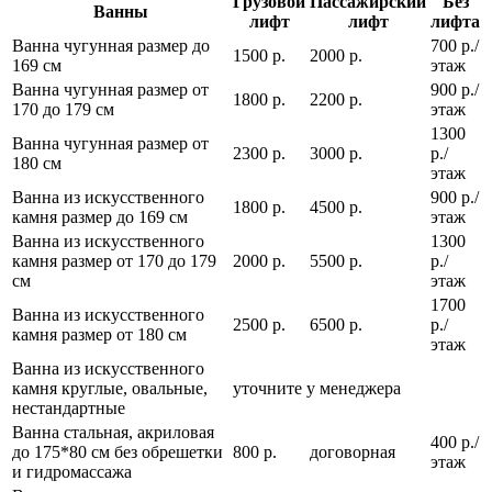
Грузовой
Пассажирский
Без
Ванны
лифт
лифт
лифта
Ванна чугунная размер до
700 р./
1500 р.
2000 р.
169 см
этаж
Ванна чугунная размер от
900 р./
1800 р.
2200 р.
170 до 179 см
этаж
1300
Ванна чугунная размер от
2300 р.
3000 р.
р./
180 см
этаж
Ванна из искусственного
900 р./
1800 р.
4500 р.
камня размер до 169 см
этаж
Ванна из искусственного
1300
камня размер от 170 до 179
2000 р.
5500 р.
р./
см
этаж
1700
Ванна из искусственного
2500 р.
6500 р.
р./
камня размер от 180 см
этаж
Ванна из искусственного
камня круглые, овальные,
уточните у менеджера
нестандартные
Ванна стальная, акриловая
400 р./
до 175*80 см без обрешетки
800 р.
договорная
этаж
и гидромассажа