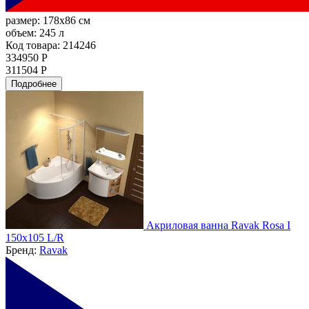
размер:
178x86 см
объем:
245 л
Код товара: 214246
334950 Р
311504 Р
Подробнее
Акриловая ванна Ravak Rosa I
150x105 L/R
Бренд:
Ravak