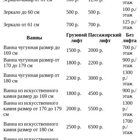
этаж
100 р./
Зеркало до 60 см
500 р.
500 р.
этаж
125 р./
Зеркало от 61 см
700 р.
700 р.
этаж
Грузовой
Пассажирский
Без
Ванны
лифт
лифт
лифта
Ванна чугунная размер до
700 р./
1500 р.
2000 р.
169 см
этаж
Ванна чугунная размер от
900 р./
1800 р.
2200 р.
170 до 179 см
этаж
1300
Ванна чугунная размер от
2300 р.
3000 р.
р./
180 см
этаж
Ванна из искусственного
900 р./
1800 р.
4500 р.
камня размер до 169 см
этаж
Ванна из искусственного
1300
камня размер от 170 до 179
2000 р.
5500 р.
р./
см
этаж
1700
Ванна из искусственного
2500 р.
6500 р.
р./
камня размер от 180 см
этаж
Ванна из искусственного