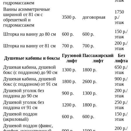
этаж
гидромассажем
Ванны асимметричные
1750
шириной от 81 см с
3500 р.
договорная
р./
обрешеткой и
этаж
гидромассажем
150 р./
Шторка на ванну до 80 см
600 р.
600 р.
этаж
200 р./
Шторка на ванну от 81 см
700 р.
700 р.
этаж
Грузовой
Пассажирский
Без
Душевые кабины и боксы
лифт
лифт
лифта
Душевая кабина, душевой
650 р./
1300 р.
1800 р.
бокс (с поддоном) до 90 см
этаж
Душевая кабина, душевой
900 р./
1800 р.
2600 р.
бокс (с поддоном) от 91 см
этаж
Душевой уголок без
200 р./
900 р.
1300 р.
поддона до 90 см
этаж
Душевой уголок без
250 р./
1200 р.
1800 р.
поддона от 91 см
этаж
Душевой поддон
150 р./
600 р.
600 р.
(акриловый)
этаж
Душевой поддон (фаянс,
200 р./
фарфор, искусственный
900 р.
1500 р.