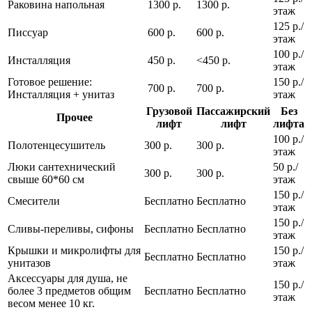
Раковина напольная
1300 р.
1300 р.
этаж
125 р./
Писсуар
600 р.
600 р.
этаж
100 р./
Инсталляция
450 р.
<450 р.
этаж
Готовое решение:
150 р./
700 р.
700 р.
Инсталляция + унитаз
этаж
Грузовой
Пассажирский
Без
Прочее
лифт
лифт
лифта
100 р./
Полотенцесушитель
300 р.
300 р.
этаж
Люки сантехнический
50 р./
300 р.
300 р.
свыше 60*60 см
этаж
150 р./
Смесители
Бесплатно
Бесплатно
этаж
150 р./
Сливы-переливы, сифоны
Бесплатно
Бесплатно
этаж
Крышки и микролифты для
150 р./
Бесплатно
Бесплатно
унитазов
этаж
Аксессуары для душа, не
150 р./
более 3 предметов общим
Бесплатно
Бесплатно
этаж
весом менее 10 кг.