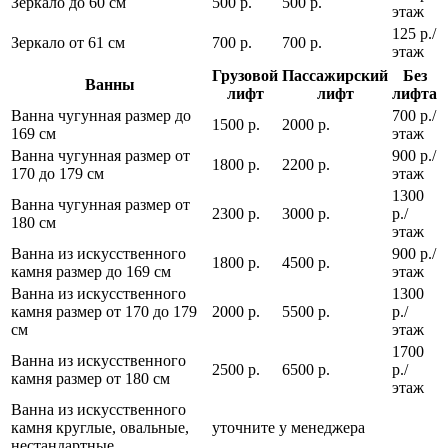
Зеркало до 60 см
500 р.
500 р.
этаж
125 р./
Зеркало от 61 см
700 р.
700 р.
этаж
Грузовой
Пассажирский
Без
Ванны
лифт
лифт
лифта
Ванна чугунная размер до
700 р./
1500 р.
2000 р.
169 см
этаж
Ванна чугунная размер от
900 р./
1800 р.
2200 р.
170 до 179 см
этаж
1300
Ванна чугунная размер от
2300 р.
3000 р.
р./
180 см
этаж
Ванна из искусственного
900 р./
1800 р.
4500 р.
камня размер до 169 см
этаж
Ванна из искусственного
1300
камня размер от 170 до 179
2000 р.
5500 р.
р./
см
этаж
1700
Ванна из искусственного
2500 р.
6500 р.
р./
камня размер от 180 см
этаж
Ванна из искусственного
камня круглые, овальные,
уточните у менеджера
нестандартные