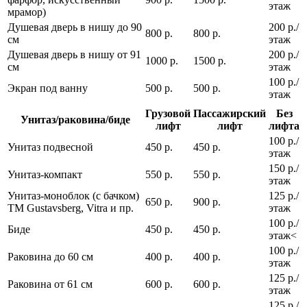
этаж
мрамор)
Душевая дверь в нишу до 90
200 р./
800 р.
800 р.
см
этаж
Душевая дверь в нишу от 91
200 р./
1000 р.
1500 р.
см
этаж
100 р./
Экран под ванну
500 р.
500 р.
этаж
Грузовой
Пассажирский
Без
Унитаз/раковина/биде
лифт
лифт
лифта
100 р./
Унитаз подвесной
450 р.
450 р.
этаж
150 р./
Унитаз-компакт
550 р.
550 р.
этаж
Унитаз-моноблок (с бачком)
125 р./
650 р.
900 р.
ТМ Gustavsberg, Vitra и пр.
этаж
100 р./
Биде
450 р.
450 р.
этаж<
100 р./
Раковина до 60 см
400 р.
400 р.
этаж
125 р./
Раковина от 61 см
600 р.
600 р.
этаж
125 р./