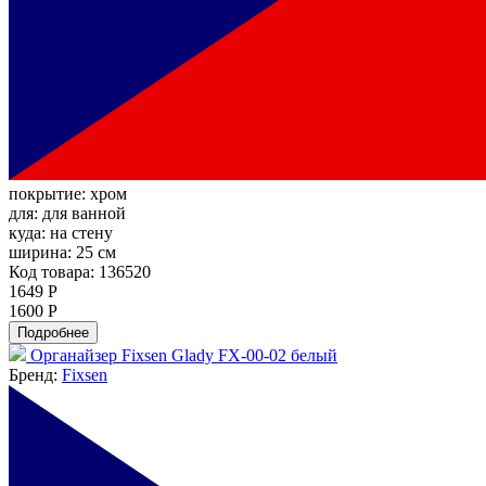
покрытие:
хром
для:
для ванной
куда:
на стену
ширина:
25 см
Код товара: 136520
1649 Р
1600 Р
Подробнее
Органайзер Fixsen Glady FX-00-02 белый
Бренд:
Fixsen