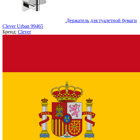
Держатель для туалетной бумаги
Clever Urban 99465
Бренд:
Clever