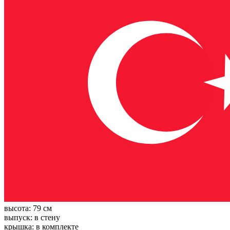
высота:
79 см
выпуск:
в стену
крышка:
в комплекте