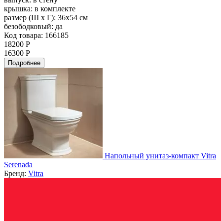
крышка:
в комплекте
размер (Ш х Г):
36х54 см
безободковый:
да
Код товара: 166185
18200 Р
16300 Р
Подробнее
Напольный унитаз-компакт Vitra
Serenada
Бренд:
Vitra