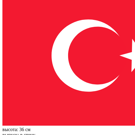
высота:
36 см
выпуск:
в стену