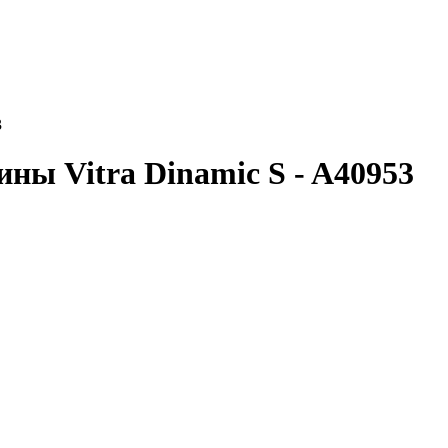
3
ны Vitra Dinamic S - A40953