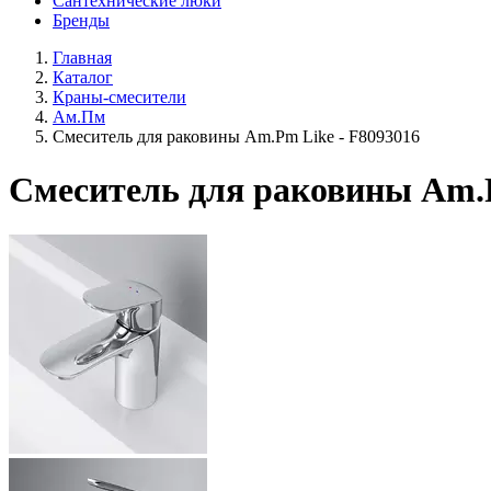
Сантехнические люки
Бренды
Главная
Каталог
Краны-смесители
Ам.Пм
Смеситель для раковины Am.Pm Like - F8093016
Смеситель для раковины Am.P