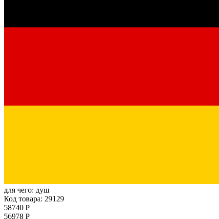
для чего:
душ
Код товара: 29129
58740 Р
56978 Р