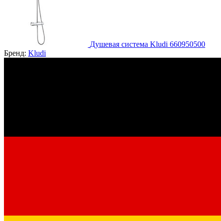
Душевая система Kludi 660950500
Бренд:
Kludi