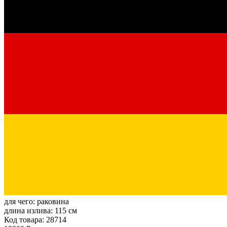
для чего:
раковина
длина излива:
115 см
Код товара: 28714